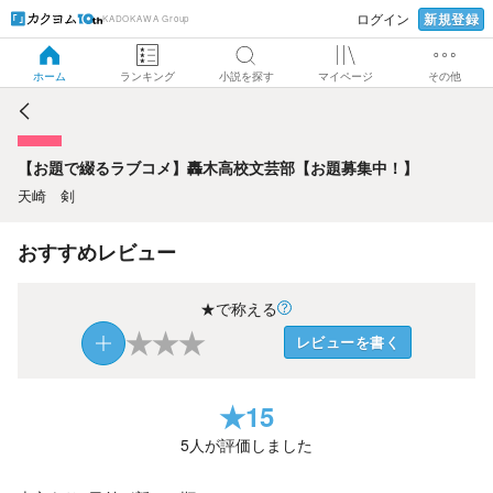
新規登録
ログイン
KADOKAWA Group
【お題で綴るラブコメ】轟木高校文芸部【お題募集中！】
ホーム
ランキング
小説を探す
マイページ
その他
【お題で綴るラブコメ】轟木高校文芸部【お題募集中！】
天崎 剣
おすすめレビュー
★で称える
★
★
★
レビューを書く
★
15
5
人が評価しました