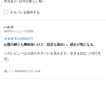
本文あり
日付が新しい順
ネタバレを除外する
ハルカ
266
件の
レビューを投稿
★★★
Excellent!!!
お題の縛りも興味深いけど、設定も面白い。続きが気になる。
このレビューは小説のネタバレを含みます。
全文を読む（
1051
文
字）
1
2024年8月17日 14:38