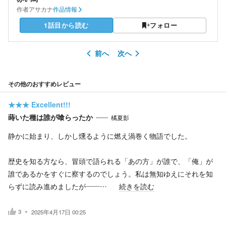
作者
アサカナ
作品情報
1話目から読む
フォロー
前へ
次へ
その他のおすすめレビュー
★★★
Excellent!!!
蒔いた種は誰が喰らったか
橘夏影
静かに始まり、しかし燻るように燃え渦巻く物語でした。
歴史を知る方なら、冒頭で語られる「あの方」が誰で、「俺」が
誰であるかをすぐに察するのでしょう。私は無知ゆえにそれを知
らずに読み進めましたが――…
続きを読む
3
2025年4月17日 00:25