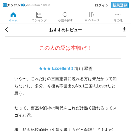
新規登録
ログイン
KADOKAWA Group
ホーム
ランキング
小説を探す
マイページ
その他
おすすめレビュー
この人の愛は本物だ！
★★★
Excellent!!!
青山 翠雲
いや〜、これだけの三国志愛に溢れる方は未だかつて知
らないし、多分、今後も不世出のNo.1三国志Loverだと
思う。
だって、曹丕や劉禅の時代をこれだけ熱く語れるってス
ゴイわ👏。
後、私も比較的硬い文章を書く方だと自認してますが、