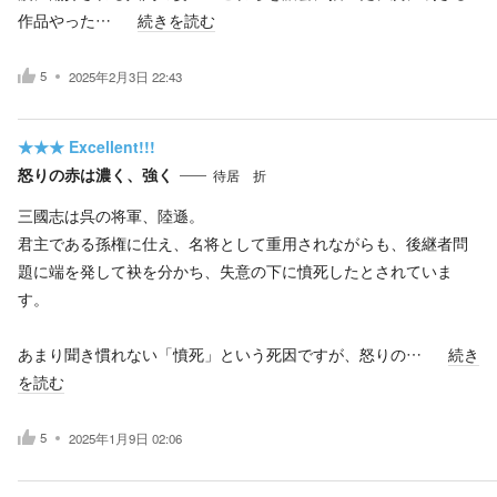
作品やった…
続きを読む
5
2025年2月3日 22:43
★★★
Excellent!!!
怒りの赤は濃く、強く
待居 折
三國志は呉の将軍、陸遜。
君主である孫権に仕え、名将として重用されながらも、後継者問
題に端を発して袂を分かち、失意の下に憤死したとされていま
す。
あまり聞き慣れない「憤死」という死因ですが、怒りの…
続き
を読む
5
2025年1月9日 02:06