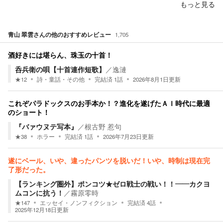
もっと見る
青山 翠雲
さんの他のおすすめレビュー
1,705
酒好きには堪らん、珠玉の十首！
呑兵衛の唄【十首連作短歌】
／
逸漣
★
12
詩・童話・その他
完結済
1
話
2026年8月1日
更新
これぞパラドックスのお手本か！？進化を遂げたＡＩ時代に最適
のショート！
『バァウヌテ写本』
／
根古野 惹句
★
38
ホラー
完結済
1
話
2026年7月23日
更新
遂にベール、いや、違ったパンツを脱いだ！いや、時制は現在完
了形だった。
【ランキング圏外】ポンコツ★ゼロ戦士の戦い！！――カクヨ
ムコンに抗う！
／
霧原零時
★
147
エッセイ・ノンフィクション
完結済
4
話
2025年12月18日
更新