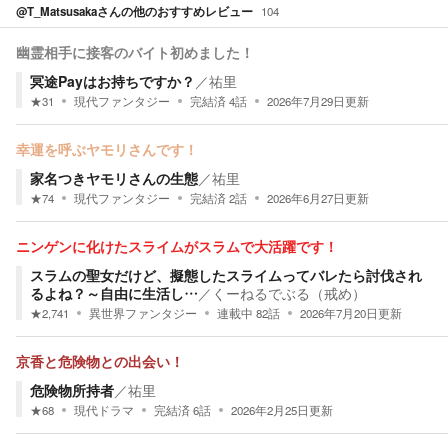
@T_Matsusaka
さんの他のおすすめレビュー
104
幽霊相手に接客のバイト初めました！
冥途Payはお持ちですか？
／
祐里
★
31
現代ファンタジー
完結済
4
話
2026年7月29日
更新
幸運を呼ぶヤモリさんです！
家名つきヤモリさんの生態
／
祐里
★
74
現代ファンタジー
完結済
2
話
2026年6月27日
更新
ニンゲンに化けたスライムがスラムで大活躍です！
スラムの聖女だけど、擬態したスライムってバレたら討伐され
るよね？～自由に生活し…
／
くーねるでぶる（戒め）
★
2,741
異世界ファンタジー
連載中
82
話
2026年7月20日
更新
京香と危険物との出会い！
危険物所持者
／
祐里
★
68
現代ドラマ
完結済
6
話
2026年2月25日
更新