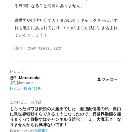
る展開になること間違いありません。
異世界や現代社会でカナタが出会うキャラクターはいず
れも魅力にあふれており、いつのまにか話に引き込まれ
ているでしょう！
3
2024年12月29日 22:27
レビュワー
@T_Matsusaka
フォロー
@T_Matsusaka
レビュー投稿
105
件
このレビューの作品
もらったガワは伝説の大魔王でした 底辺配信者の私、自由
に異世界転移すらできるようになったので、異世界動画を撮
りまくって目指すはチャンネル収益化！ え、大魔王？ な
りませんからね興味ないです！
作者
かっぱん
作品情報