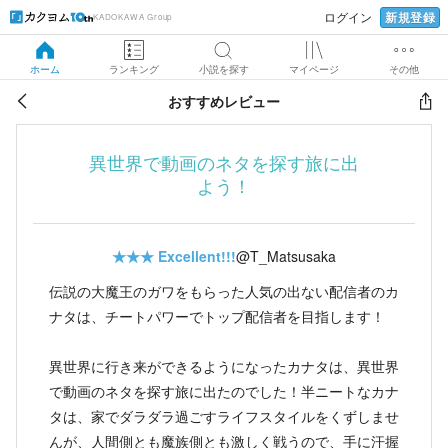
新規登録
ログイン
KADOKAWA Group
ホーム
ランキング
小説を探す
マイページ
その他
おすすめレビュー
異世界で動画のネタを探す旅に出
よう！
★★★
Excellent!!!
@T_Matsusaka
伝説の大魔王のガワをもらった人気の出ない配信者のカ
ナタは、チートパワーでトップ配信者を目指します！
異世界に行き来ができるようになったカナタは、異世界
で動画のネタを探す旅に出たのでした！半ニートなカナ
タは、家でダラダラ過ごすライフスタイルをくずしませ
んが、人間側とも魔族側とも激しく戦うので、手に汗握