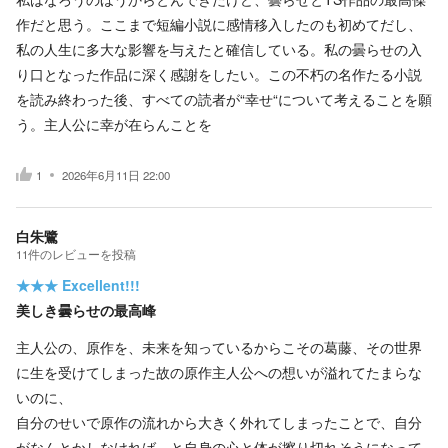
作だと思う。ここまで短編小説に感情移入したのも初めてだし、
私の人生に多大な影響を与えたと確信している。私の曇らせの入
り口となった作品に深く感謝をしたい。この不朽の名作たる小説
を読み終わった後、すべての読者が“幸せ“について考えることを願
う。主人公に幸が在らんことを
1
2026年6月11日 22:00
白朱鷺
11
件の
レビューを投稿
★★★
Excellent!!!
美しき曇らせの最高峰
主人公の、原作を、未来を知っているからこその葛藤、その世界
に生を受けてしまった故の原作主人公への想いが溢れてたまらな
いのに、
自分のせいで原作の流れから大きく外れてしまったことで、自分
がなんとかしなければ、と自身の心と体が擦り切れそうになって