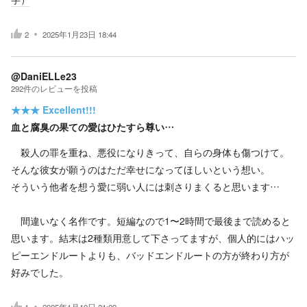
2
2025年1月23日 18:44
@DaniELLe23
292
件の
レビューを投稿
★★★
Excellent!!!
血と腐臭の果ての愛はひたすら尊い…
殺人の罪を重ね、悪役になりきって、自らの身体も傷つけて。
そんな彼女が願うのはただ幸せになってほしいという想い。
そういう他者を想う愛に弱い人には刺さりまくると思います…
間違いなく名作です。短編なので1〜2時間で最後まで読めると
思います。結末は2種類用意して下さってますが、個人的にはハッ
ピーエンドルートよりも、バッドエンドルートの方が終わり方が
好みでした。
1
2025年1月19日 21:09