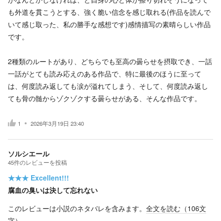
も外道を貫こうとする、強く脆い信念を感じ取れる(作品を読んで
いて感じ取った、私の勝手な感想です)感情描写の素晴らしい作品
です。
2種類のルートがあり、どちらでも至高の曇らせを摂取でき、一話
一話がとても読み応えのある作品で、特に最後のほうに至って
は、何度読み返しても涙が溢れてしまう、そして、何度読み返し
ても骨の髄からゾクゾクする曇らせがある、そんな作品です。
1
2026年3月19日 23:40
ソルシエール
45
件の
レビューを投稿
★★★
Excellent!!!
腐血の臭いは決して忘れない
このレビューは小説のネタバレを含みます。
全文を読む（
106
文
字）