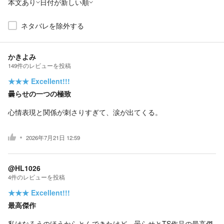
本文あり
日付が新しい順
ネタバレを除外する
かきよみ
149
件の
レビューを投稿
★★★
Excellent!!!
曇らせの一つの極致
心情表現と関係が刺さりすぎて、涙が出てくる。
2026年7月21日 12:59
@HL1026
4
件の
レビューを投稿
★★★
Excellent!!!
最高傑作
私はなろうのほうからとんできたけど、曇らせとTS作品の最高傑