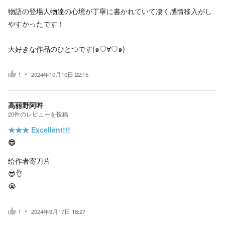
物語の登場人物達の心境が丁寧に書かれていて凄く感情移入がし
やすかったです！
大好きな作品のひとつです(๑♡∀♡๑)
1
2024年10月10日 22:15
高丽野阿吽
20
件の
レビューを投稿
★★★
Excellent!!!
😎
给作者寄刀片
😎👌
😭
1
2024年9月17日 18:27