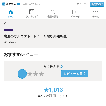
新規登録
ログイン
KADOKAWA Group
腐血のサルヴァトーレ：ＴＳ悪役外道転生
ホーム
ランキング
小説を探す
マイページ
その他
腐血のサルヴァトーレ：ＴＳ悪役外道転生
Whatsoon
おすすめレビュー
★で称える
★
★
★
レビューを書く
★
1,013
345
人が評価しました