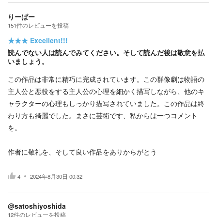
りーぱー
151
件の
レビューを投稿
★★★
Excellent!!!
読んでない人は読んでみてください。そして読んだ後は敬意を払
いましょう。
この作品は非常に精巧に完成されています。この群像劇は物語の
主人公と悪役をする主人公の心理を細かく描写しながら、他のキ
ャラクターの心理もしっかり描写されていました。この作品は終
わり方も綺麗でした。まさに芸術です、私からは一つコメント
を。
作者に敬礼を、そして良い作品をありからがとう
4
2024年8月30日 00:32
@satoshiyoshida
12
件の
レビューを投稿