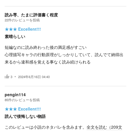
読み専、たまに評価書く程度
22
件の
レビューを投稿
★★★
Excellent!!!
素晴らしい
短編なのに読み終わった後の満足感がすごい
心理描写キャラの行動原理がしっかりしていて、読んでて納得出
来るから違和感を覚える事なく読み続けられる
3
2024年6月16日 04:40
pengin114
85
件の
レビューを投稿
★★★
Excellent!!!
読んで後悔しない物語
このレビューは小説のネタバレを含みます。
全文を読む（
209
文