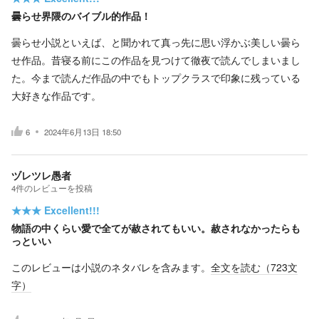
曇らせ界隈のバイブル的作品！
曇らせ小説といえば、と聞かれて真っ先に思い浮かぶ美しい曇ら
せ作品。昔寝る前にこの作品を見つけて徹夜で読んでしまいまし
た。今まで読んだ作品の中でもトップクラスで印象に残っている
大好きな作品です。
6
2024年6月13日 18:50
ヅレツレ愚者
4
件の
レビューを投稿
★★★
Excellent!!!
物語の中くらい愛で全てが赦されてもいい。赦されなかったらも
っといい
このレビューは小説のネタバレを含みます。
全文を読む（
723
文
字）