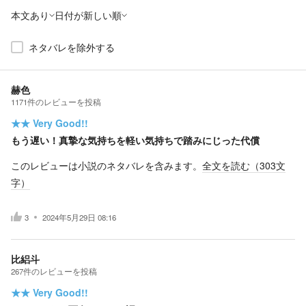
本文あり
日付が新しい順
ネタバレを除外する
赫色
1171
件の
レビューを投稿
★★
Very Good!!
もう遅い！真摯な気持ちを軽い気持ちで踏みにじった代償
このレビューは小説のネタバレを含みます。
全文を読む（
303
文
字）
3
2024年5月29日 08:16
比絽斗
267
件の
レビューを投稿
★★
Very Good!!