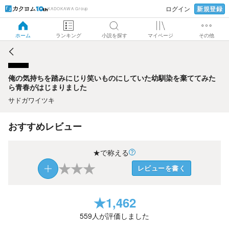
新規登録
ログイン
KADOKAWA Group
俺の気持ちを踏みにじり笑いものにしていた幼馴染を棄てて
みたら青春がはじまりました
ホーム
ランキング
小説を探す
マイページ
その他
俺の気持ちを踏みにじり笑いものにしていた幼馴染を棄ててみた
ら青春がはじまりました
サドガワイツキ
おすすめレビュー
★で称える
★
★
★
レビューを書く
★
1,462
559
人が評価しました