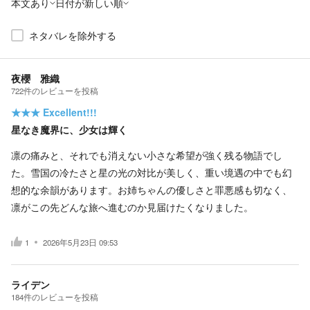
本文あり
日付が新しい順
ネタバレを除外する
夜櫻 雅織
722
件の
レビューを投稿
★★★
Excellent!!!
星なき魔界に、少女は輝く
凛の痛みと、それでも消えない小さな希望が強く残る物語でし
た。雪国の冷たさと星の光の対比が美しく、重い境遇の中でも幻
想的な余韻があります。お姉ちゃんの優しさと罪悪感も切なく、
凛がこの先どんな旅へ進むのか見届けたくなりました。
1
2026年5月23日 09:53
ライデン
184
件の
レビューを投稿