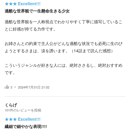
★★★
Excellent!!!
過酷な世界観で一生懸命生きる少女
過酷な世界観を一人称視点でわかりやすく丁寧に描写しているこ
とに好感が持てる力作です。
お姉さんとの約束で主人公がどんな過酷な状況でも必死に生のび
ようとするさまは、涙を誘います。（14話まで読んだ感想）
こういうジャンルが好きな人には、絶対ささるし、絶対おすすめ
です。
3
2024年7月31日 21:02
くらげ
101
件の
レビューを投稿
★★★
Excellent!!!
繊細で細やかな表現!!!!