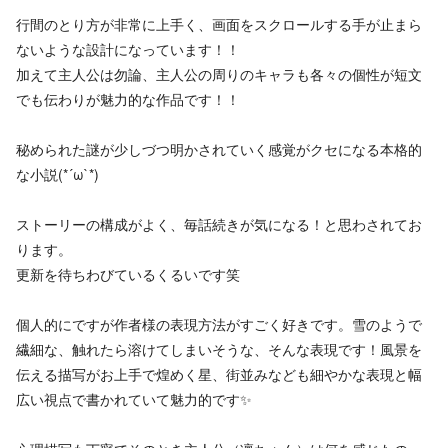
行間のとり方が非常に上手く、画面をスクロールする手が止まら
ないような設計になっています！！
加えて主人公は勿論、主人公の周りのキャラも各々の個性が短文
でも伝わりが魅力的な作品です！！
秘められた謎が少しづつ明かされていく感覚がクセになる本格的
な小説(*´ω`*)
ストーリーの構成がよく、毎話続きが気になる！と思わされてお
ります。
更新を待ちわびているくるいです笑
個人的にですが作者様の表現方法がすごく好きです。雪のようで
繊細な、触れたら溶けてしまいそうな、そんな表現です！風景を
伝える描写がお上手で煌めく星、街並みなども細やかな表現と幅
広い視点で書かれていて魅力的です✨️