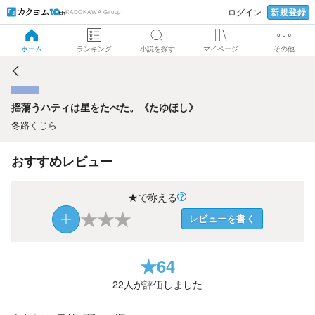
新規登録
ログイン
KADOKAWA Group
揺蕩うハティは星をたべた。《たゆほし》
ホーム
ランキング
小説を探す
マイページ
その他
揺蕩うハティは星をたべた。《たゆほし》
冬路くじら
おすすめレビュー
★で称える
★
★
★
レビューを書く
★
64
22
人が評価しました