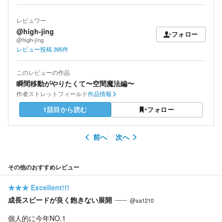
レビュワー
@high-jing
フォロー
@high-jing
レビュー投稿
395
件
このレビューの作品
瞬間移動がやりたくて〜空間魔法編〜
作者
ストレットフィールド
作品情報
1話目から読む
フォロー
前へ
次へ
その他のおすすめレビュー
★★★
Excellent!!!
成長スピードが良く飽きない展開
@sa1210
個人的に今年NO.1