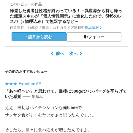
このレビューの作品
帰還した勇者は性格が終わっている！～異世界から持ち帰っ
た鑑定スキルが『個人情報開示』に進化したので、SNSのレ
スバ（※物理込み）で無双するなど～
作者
長谷川凸蔵＠『俺追』コミカライズ連載中
作品情報
1話目から読む
フォロー
前へ
次へ
その他のおすすめレビュー
★★★
Excellent!!!
「あ〜軽〜い」と思わせて、最後に500gのハンバーグを平らげて
いた感覚
影踏み
ええ、最初はハイテンションな俺tueeeで、
サクサク食がすすむヤツかぁと思ったんですよ。
そしたら、徐々に食べ応えが増したんですよ。