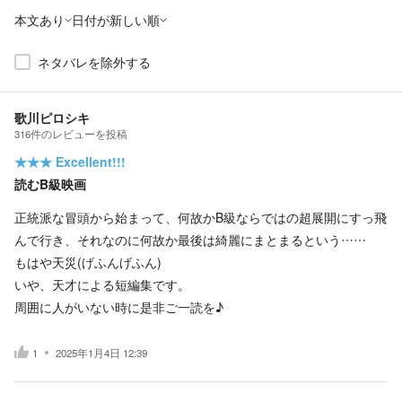
本文あり
日付が新しい順
ネタバレを除外する
歌川ピロシキ
316
件の
レビューを投稿
★★★
Excellent!!!
読むB級映画
正統派な冒頭から始まって、何故かB級ならではの超展開にすっ飛
んで行き、それなのに何故か最後は綺麗にまとまるという……
もはや天災(げふんげふん)
いや、天才による短編集です。
周囲に人がいない時に是非ご一読を♪
1
2025年1月4日 12:39