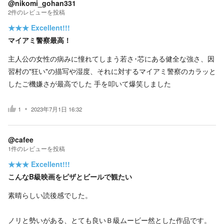
@nikomi_gohan331
2
件の
レビューを投稿
★★★
Excellent!!!
マイアミ警察最高！
主人公の女性の病みに憧れてしまう若さ･芯にある健全な強さ、因
習村の"狂い"の描写や湿度、それに対するマイアミ警察のカラッと
したご機嫌さが最高でした 手を叩いて爆笑しました
1
2023年7月1日 16:32
@cafee
1
件の
レビューを投稿
★★★
Excellent!!!
こんなB級映画をピザとビールで観たい
素晴らしい読後感でした。
ノリと勢いがある、とても良いＢ級ムービー然とした作品です。