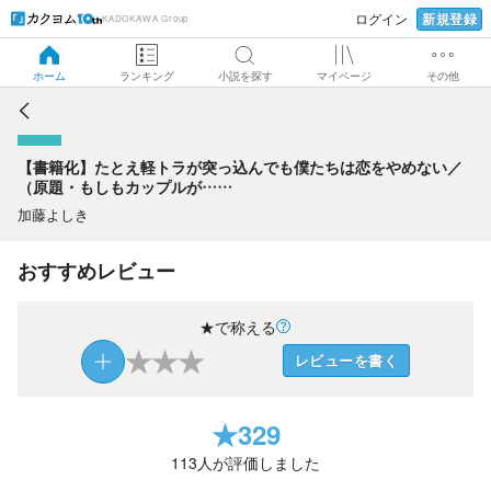
新規登録
ログイン
KADOKAWA Group
【書籍化】たとえ軽トラが突っ込んでも僕たちは恋をやめな
い／（原題・もしもカップルが……
ホーム
ランキング
小説を探す
マイページ
その他
【書籍化】たとえ軽トラが突っ込んでも僕たちは恋をやめない／
（原題・もしもカップルが……
加藤よしき
おすすめレビュー
★で称える
★
★
★
レビューを書く
★
329
113
人が評価しました