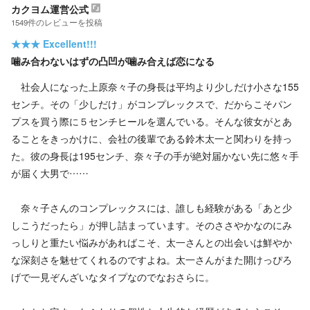
カクヨム運営公式
1549
件の
レビューを投稿
★★★
Excellent!!!
噛み合わないはずの凸凹が噛み合えば恋になる
社会人になった上原奈々子の身長は平均より少しだけ小さな155
センチ。その「少しだけ」がコンプレックスで、だからこそパン
プスを買う際に５センチヒールを選んでいる。そんな彼女がとあ
ることをきっかけに、会社の後輩である鈴木太一と関わりを持っ
た。彼の身長は195センチ、奈々子の手が絶対届かない先に悠々手
が届く大男で……
奈々子さんのコンプレックスには、誰しも経験がある「あと少
しこうだったら」が押し詰まっています。そのささやかなのにみ
っしりと重たい悩みがあればこそ、太一さんとの出会いは鮮やか
な深刻さを魅せてくれるのですよね。太一さんがまた開けっぴろ
げで一見ぞんざいなタイプなのでなおさらに。