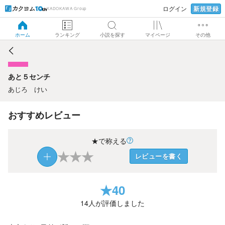
新規登録
ログイン
KADOKAWA Group
あと５センチ
ホーム
ランキング
小説を探す
マイページ
その他
あと５センチ
あじろ けい
おすすめレビュー
★で称える
★
★
★
レビューを書く
★
40
14
人が評価しました