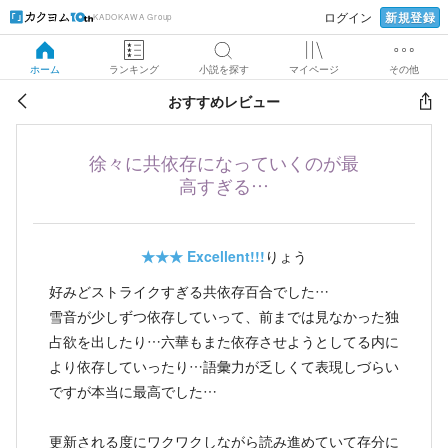
新規登録
ログイン
KADOKAWA Group
ホーム
ランキング
小説を探す
マイページ
その他
おすすめレビュー
徐々に共依存になっていくのが最
高すぎる…
★★★
Excellent!!!
りょう
好みどストライクすぎる共依存百合でした…
雪音が少しずつ依存していって、前までは見なかった独
占欲を出したり…六華もまた依存させようとしてる内に
より依存していったり…語彙力が乏しくて表現しづらい
ですが本当に最高でした…
更新される度にワクワクしながら読み進めていて存分に