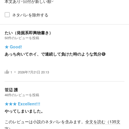
本文あり
日付が新しい順
ネタバレを除外する
たい（発掘系即興物書き）
50
件の
レビューを投稿
★
Good!
あっち向いてホイ、で連続して負けた時のような気分😅
1
2026年7月21日 20:13
笹辺 護
46
件の
レビューを投稿
★★★
Excellent!!!
やってしまいました。
このレビューは小説のネタバレを含みます。
全文を読む（
135
文
字）