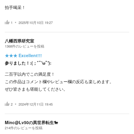
拍手喝采！
1
2025年10月10日 19:27
八幡西県研究室
1368
件の
レビューを投稿
★★★
Excellent!!!
参りました！:(；ﾞﾟ'ωﾟ'):
二百字以内でこの満足度！
この作品はコメント欄やレビュー欄の反応も楽しめます。
ぜひ皆さまも堪能してください。
2
2024年12月11日 19:45
Minc@Lv50の異世界転生🐎
214
件の
レビューを投稿