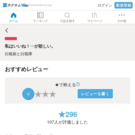
新規登録
ログイン
KADOKAWA Group
私はいいね！…が欲しい。
ホーム
ランキング
小説を探す
マイページ
その他
私はいいね！…が欲しい。
白狐姫と白狐隊
おすすめレビュー
★で称える
★
★
★
レビューを書く
★
296
107
人が評価しました