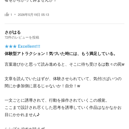
1
2026年5月19日 05:13
さがはる
72
件の
レビューを投稿
★★★
Excellent!!!
体験型アトラクション！気づいた時には、もう満足している。
言葉遊びかと思って読み進めると、そこに待ち受けるは数々の罠w
文章を読んでいたはずが、体験させられていて、気付けばいつの
間にか参加側に居るじゃないか！自分！w
一文ごとに誘導されて、行動を操作されていくこの感覚。
ここまで設計され尽くした思考を誘導していく作品はなかなかお
目にかかれません♪
シンプルですが抗えず。