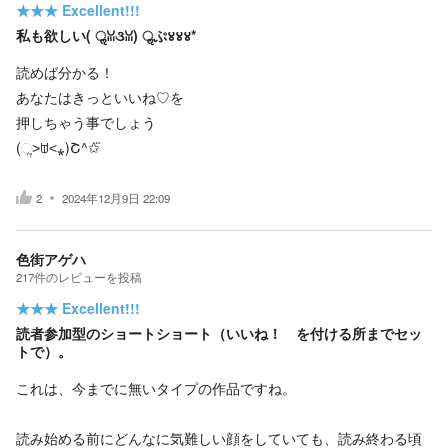
★★★
Excellent!!!
私も欲しい( ॢꈍ૩ꈍ) ॢぷ४४४*
読めば分かる！
あなたはきっといいね♡を
押しちゃう事でしょう
(ૢ˃ꌂ˂⁎)Շ^✩⃛
2
2024年12月9日 22:09
色街アゲハ
217
件の
レビューを投稿
★★★
Excellent!!!
読者参加型のショートショート（いいね！ を付ける所までセッ
トで）。
これは、今までに無いタイプの作品ですね。
読み始める前にどんなに気難しい顔をしていても、読み終わる頃