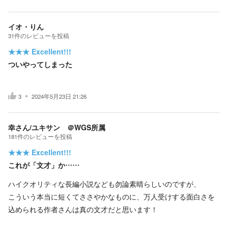
イオ・りん
31
件の
レビューを投稿
★★★
Excellent!!!
ついやってしまった
3
2024年5月23日 21:26
幸さん/ユキサン ＠WGS所属
181
件の
レビューを投稿
★★★
Excellent!!!
これが「文才」か……
ハイクオリティな長編小説なども勿論素晴らしいのですが、
こういう本当に短くてささやかなものに、万人受けする面白さを
込められる作者さんは真の文才だと思います！