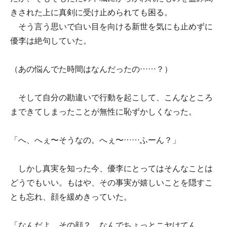
きされた上に真剣に受け止められても困る。
そう言う思いで白い目を向ける新世を気にも止めずに
優李は絶句していた。
（あの悩んでた時間はなんだったの……？）
そして自分の勘違いで行動を起こして、こんなところ
まできてしまったことが無性に恥ずかしくなった。
「へ、へぇ〜そうなの。へぇ〜……ふーん？」
しかし真実を知った今、優李にとってはそんなことは
どうでもいい。もはや、その事実が嬉しいことを隠すこ
とも忘れ、顔を緩めきっていた。
「なんだよ、その顔？ なんでちょっとニヤけてん