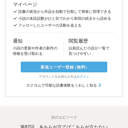
マイページ
読書の
状況
から
作品を
自動で
分類
して
簡単に
管理
できる
小説の
未読話数が
ひと目で
わかり
前回の
続き
から
読める
フォロー
した
ユーザーの
活動を
追える
通知
閲覧履歴
小説の
更新や
作者の
新作の
以前
読んだ
小説が
一覧で
情報を
受け
取れる
見つけ
やすい
新規ユーザー
登録
（
無料
）
アカウントを
お持ちの方は
ログイン
カクヨムで可能な読書体験をくわしく知る
次のエピソード
第87話 あちらが立てばこちらが立たない