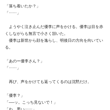
「落ち着いたか？」
「……」
ようやく泣き止んだ優李に声をかける。優李は目を赤
くしながらも無言で小さく頷いた。
優李は新世から顔を逸らし、明後日の方向を向いてい
る。
「あのー優李さん？」
「……」
再び、声をかけても返ってくるのは沈黙だけ。
「優李？」
「──ッ。こっち見ないで！」
「わ、悪い……」