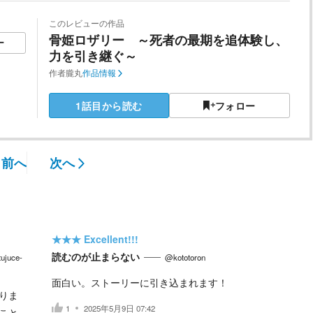
このレビューの作品
骨姫ロザリー ～死者の最期を追体験し、
ー
力を引き継ぐ～
作者
朧丸
作品情報
1話目から読む
フォロー
前へ
次へ
★★★
Excellent!!!
読むのが止まらない
ujuce-
@kototoron
面白い。ストーリーに引き込まれます！
りま
1
2025年5月9日 07:42
こと