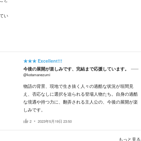
てい
★★★
Excellent!!!
今後の展開が楽しみです、完結まで応援しています。
@kotamanezumi
物語の背景、現地で生き抜く人々の過酷な状況が垣間見
え、否応なしに選択を迫られる登場人物たち。自身の過酷
な境遇や持つ力に、翻弄される主人公の、今後の展開が楽
しみです。
2
2023年5月19日 23:50
もっと見る