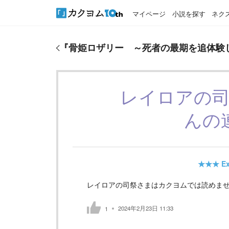
マイページ
小説を探す
ネク
『
骨姫ロザリー ～死者の最期を追体験し、力を引
『
骨姫ロザリー ～死者の最期を追体験
レイロアの
んの
★★★
Ex
レイロアの司祭さまはカクヨムでは読めま
2024年2月23日 11:33
1