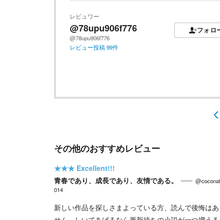
レビュワー
@78upu906f776
フォロ
@78upu906f776
レビュー投稿
99
件
その他のおすすめレビュー
★★★
Excellent!!!
青春であり、成長であり、友情である。
@coconat
014
新しい作品を探しさまよっている方、読んで後悔はあ
せん。しいてあげるなら更新待ちの小説が一つ増える