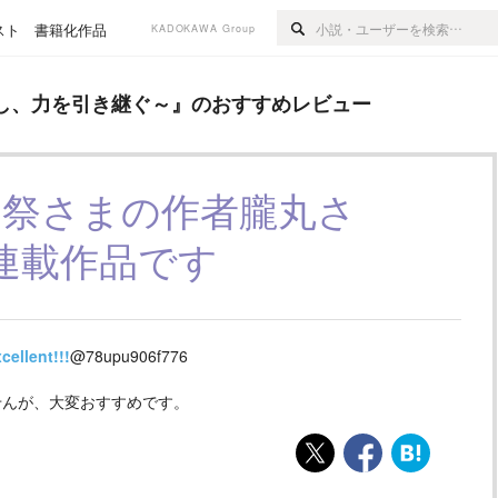
スト
書籍化作品
KADOKAWA Group
き継ぐ～
』のおすすめレビュー
し、力を引き継ぐ～
』のおすすめレビュー
司祭さまの作者朧丸さ
連載作品です
cellent!!!
@78upu906f776
せんが、大変おすすめです。