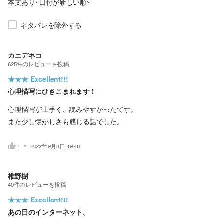
本文あり
日付が新しい順
ネタバレを除外する
カエデネコ
625
件の
レビューを投稿
★★★
Excellent!!!
心理描写にひきこまれます！
心理描写が上手く、読みやすかったです。
また少し懐かしさも感じる話でした。
1
2022年9月8日 19:48
椎野樹
40
件の
レビューを投稿
★★★
Excellent!!!
あの日のインターネット。