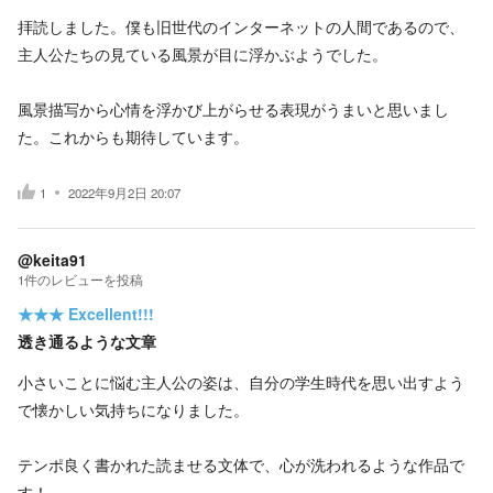
拝読しました。僕も旧世代のインターネットの人間であるので、
主人公たちの見ている風景が目に浮かぶようでした。
風景描写から心情を浮かび上がらせる表現がうまいと思いまし
た。これからも期待しています。
1
2022年9月2日 20:07
@keita91
1
件の
レビューを投稿
★★★
Excellent!!!
透き通るような文章
小さいことに悩む主人公の姿は、自分の学生時代を思い出すよう
で懐かしい気持ちになりました。
テンポ良く書かれた読ませる文体で、心が洗われるような作品で
す！