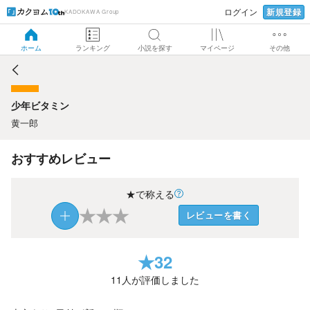
新規登録
ログイン
KADOKAWA Group
少年ビタミン
ホーム
ランキング
小説を探す
マイページ
その他
少年ビタミン
黄一郎
おすすめレビュー
★で称える
★
★
★
レビューを書く
★
32
11
人が評価しました