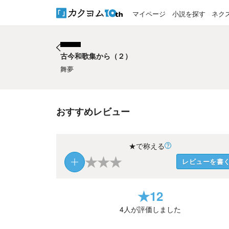
マイページ
小説を探す
ネク
古今和歌集から（２）
古今和歌集から（２）
舞夢
おすすめレビュー
★で称える
★
★
★
レビューを書
★
12
4
人が評価しました