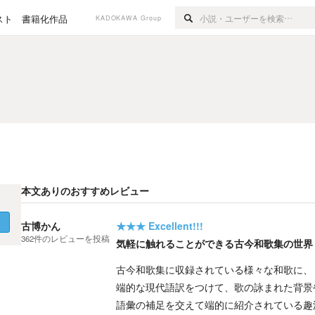
スト
書籍化作品
KADOKAWA Group
本文ありのおすすめレビュー
く
古博かん
★★★
Excellent!!!
362
件の
レビューを投稿
気軽に触れることができる古今和歌集の世界
古今和歌集に収録されている様々な和歌に、
端的な現代語訳をつけて、歌の詠まれた背景
語彙の補足を交えて端的に紹介されている趣