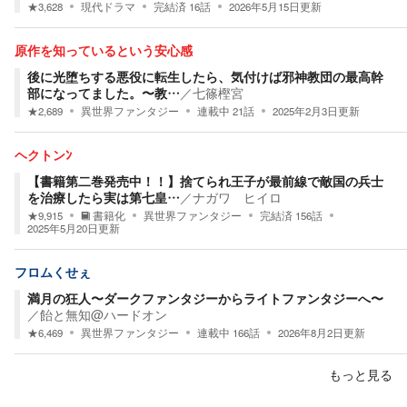
★
3,628
現代ドラマ
完結済
16
話
2026年5月15日
更新
原作を知っているという安心感
後に光堕ちする悪役に転生したら、気付けば邪神教団の最高幹
部になってました。〜教…
／
七篠樫宮
★
2,689
異世界ファンタジー
連載中
21
話
2025年2月3日
更新
ヘクトンﾝ
【書籍第二巻発売中！！】捨てられ王子が最前線で敵国の兵士
を治療したら実は第七皇…
／
ナガワ ヒイロ
★
9,915
書籍化
異世界ファンタジー
完結済
156
話
2025年5月20日
更新
フロムくせぇ
満月の狂人〜ダークファンタジーからライトファンタジーへ〜
／
飴と無知@ハードオン
★
6,469
異世界ファンタジー
連載中
166
話
2026年8月2日
更新
もっと見る