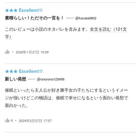
★★★
Excellent!!!
素晴らしい！ただその一言を！
@kanata0802
このレビューは小説のネタバレを含みます。
全文を読む（
121
文
字）
2026年1月27日 19:39
★★★
Excellent!!!
新しい発想
@ononono123456
催眠といったら主人公が好き勝手女の子たちにするというイメー
ジが強いけどこの物語は、催眠で幸せになるという面白い発想で
面白かった。
6
2024年2月27日 17:57