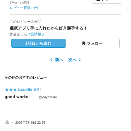
@yamato539
レビュー投稿
31
件
このレビューの作品
催眠アプリ手に入れたから好き勝手する！
作者
みょん
作品情報
1話目から読む
フォロー
前へ
次へ
その他のおすすめレビュー
★★★
Excellent!!!
good works
@cayomaru
2026年3月8日 22:35