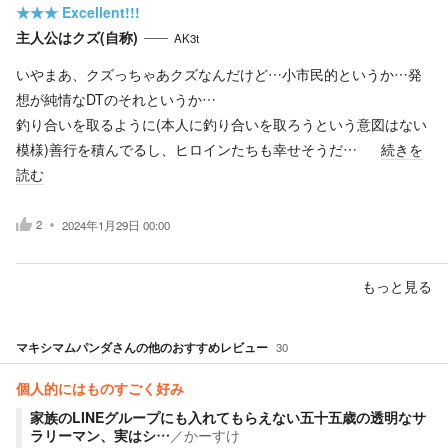
★★★
Excellent!!!
主人公はクズ(自称)
AK3t
いやまあ、クズっちゃあクズなんだけど…小市民的というか…発
想が純情なDTのそれというか…
釣り合いを取るように(本人に釣り合いを取ろうという意図はない
模様)善行を積んでるし、ヒロインたちも幸せそうだ…
続きを
読む
2
2024年1月29日 00:00
もっと見る
マキシマムパンダ
さんの他のおすすめレビュー
30
個人的にはものすごく好み
家族のLINEグループにも入れてもらえない五十五歳の透明なサ
ラリーマン、実はシ…
／
かーすけ