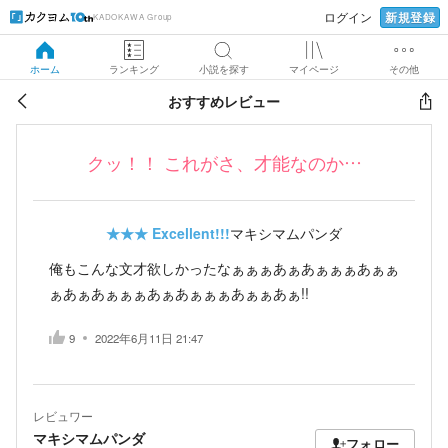
新規登録
ログイン
KADOKAWA Group
ホーム
ランキング
小説を探す
マイページ
その他
おすすめレビュー
クッ！！ これがさ、才能なのか…
★★★
Excellent!!!
マキシマムパンダ
俺もこんな文才欲しかったなぁぁぁあぁあぁぁぁあぁぁ
ぁあぁあぁぁぁあぁあぁぁぁあぁぁあぁ!!
9
2022年6月11日 21:47
レビュワー
マキシマムパンダ
フォロー