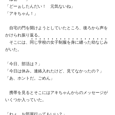
「どーぉしたんだい！ 元気ないね」
「アキちゃん！」
自宅の門を開けようとしていたところ、後ろから声を
かけられ振り返る。
そこには、
同
じ
学
校
の
女
子
制
服
を
身
に
纏
っ
た
幼
な
じ
み
がいた。
「今日、部活は？」
「今日は休み。連絡入れたけど、見てなかったの？」
「あ、ホントだ。ごめん」
携帯を見るとそこにはアキちゃんからのメッセージが
いくつか入っていた。
「ねぇ、お部屋行ってもいい？」