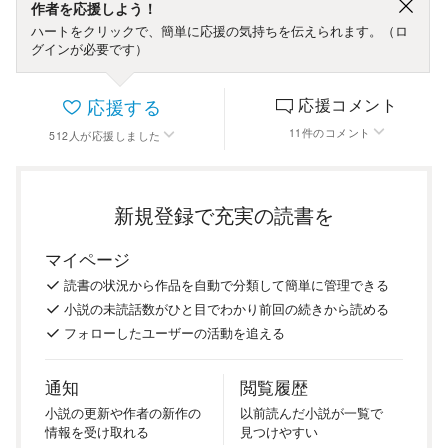
作者を応援しよう！
ハートをクリックで、簡単に応援の気持ちを伝えられます。（ロ
グインが必要です）
応援する
応援コメント
11
件
のコメント
512
人
が応援しました
新規登録で充実の読書を
マイページ
読書の
状況
から
作品を
自動で
分類
して
簡単に
管理
できる
小説の
未読話数が
ひと目で
わかり
前回の
続き
から
読める
フォロー
した
ユーザーの
活動を
追える
通知
閲覧履歴
小説の
更新や
作者の
新作の
以前
読んだ
小説が
一覧で
情報を
受け
取れる
見つけ
やすい