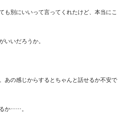
ても別にいいって言ってくれたけど、本当にこ
がいいだろうか。
。あの感じからするとちゃんと話せるか不安で
るか……。