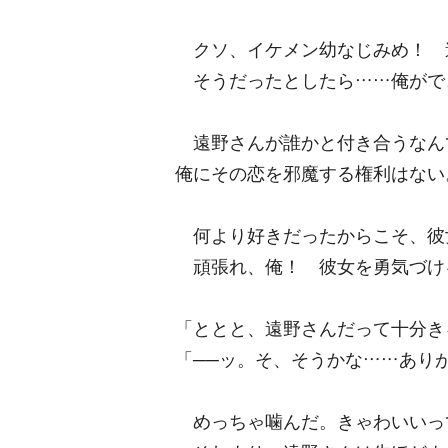
クソ、イケメン幼なじみめ！ 
そうだったとしたら……俺がで
遠野さんが誰かと付き合うなん
俺にその恋を邪魔する権利はない
何より好きだったからこそ、彼
頑張れ、俺！ 彼女を勇気づけ
「ととと、遠野さんだって十分き
「──ッ。そ、そうかな……あり
めっちゃ噛んだ。きゃわいいっ