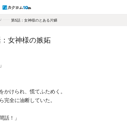
ド
―
第5話：女神様のとある片鱗
話：女神様の嫉妬
」
をかけられ、慌てふためく。
ら完全に油断していた。
間話！」