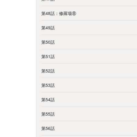
第48話：修羅場⑧
第49話
第50話
第51話
第52話
第53話
第54話
第55話
第56話