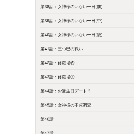
第38話：女神様のいない一日(前)
第39話：女神様のいない一日(中)
第40話：女神様のいない一日(後)
第41話：三つ巴の戦い
第42話：修羅場⑥
第43話：修羅場⑦
第44話：お誕生日デート？
第45話：女神様の不貞調査
第46話
第47話