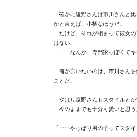
確かに遠野さんは市川さんと比
かと言えば、小柄なほうだ。
だけど、それが相まって彼女の
はない。
……なんか、専門家っぽくてキ
俺が言いたいのは、市川さんを
ことだ。
やはり遠野さんもスタイルとか
今のままでも十分可愛いと思う
「……やっぱり男の子ってスタイ