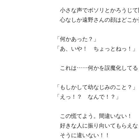
小さな声でボソリとかろうじて
心なしか遠野さんの顔はどこか
「何かあった？」
「あ、いや！ ちょっとねっ！」
これは……何かを誤魔化してる
「もしかして幼なじみのこと？」
「えっ！？ なんで！？」
この慌てよう。間違いない！
好きな人に振り向いてもらえな
そうに違いない！！