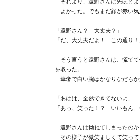
それより、遠野さんは先ほどよ
よかった。でもまだ顔が赤い気
「遠野さん？ 大丈夫？」
「だ、大丈夫だよ！ この通り！
そう言うと遠野さんは、慌てて
を取った。
華奢で白い腕はかなりなだらか
「あはは、全然できてないよ」
「あっ、笑った！？ いいもん、
遠野さんは拗ねてしまったのか
その様子が微笑ましくて笑って