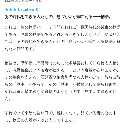
3227
件の
レビューを投稿
★★★
Excellent!!!
あの時代を生きる人たちの、息づかいが聞こえる――物語。
これは、何の物語か――そう問われれば、戦国時代の関東の物語
である、滝野の物語であると答えるべきでしょうけど、やはりこ
こは、あの時代を生きる人たちの、息づかいが聞こえる物語と答
えたい作品です。
物語は、伊勢新九郎盛時（のちに北条早雲として知られる人物）
に、滝野義直という若者が仕える――という縦軸がありますが、
その義直を支える、石頭斎や伯言和尚なる人物がいて、彼らは彼
らの「歴史」があって、その「歴史」が横軸として語られます。
それは縦と横で綾なす織物のようなもので、見ていて飽きませ
ん。
それでいて平易な語り口で、難しくなく、見ている者の心の中
に、物語の光景がスッと入って来ます。