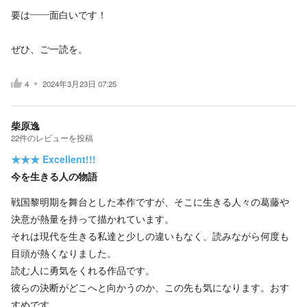
要は――面白いです！
ぜひ、ご一読を。
4
2024年3月23日 07:25
柴原逸
22
件の
レビューを投稿
★★★
Excellent!!!
今を生きる人の物語
戦国黎明期を舞台とした本作ですが、そこに生きる人々の葛藤や
決意が熱量を持って描かれています。
それは現代を生きる私達と少しの違いもなく、読みながら何度も
目頭が熱くなりました。
読む人に勇気をくれる作品です。
彼らの決断がどこへと向かうのか、この先も気になります。おす
すめです。