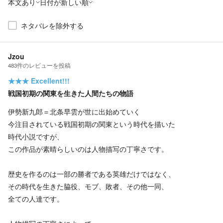
本文あり
日付が新しい順
ネタバレを除外する
Jzou
483
件の
レビューを投稿
★★★
Excellent!!!
戦国初期の関東を生きた人間たちの物語
伊勢新九郎＝北条早雲が世に出始めていく
今注目されている戦国初期の関東という時代を描いた
時代小説ですが、
この作品が素晴らしいのは人物描写の丁寧さです。
歴史を作るのは一部の勝者である英雄だけではなく、
その時代を生きた脇役、モブ、敗者、その他一同、
全ての人達です。