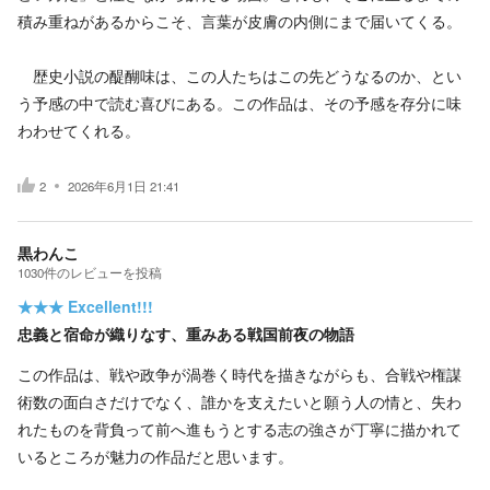
積み重ねがあるからこそ、言葉が皮膚の内側にまで届いてくる。
歴史小説の醍醐味は、この人たちはこの先どうなるのか、とい
う予感の中で読む喜びにある。この作品は、その予感を存分に味
わわせてくれる。
2
2026年6月1日 21:41
黒わんこ
1030
件の
レビューを投稿
★★★
Excellent!!!
忠義と宿命が織りなす、重みある戦国前夜の物語
この作品は、戦や政争が渦巻く時代を描きながらも、合戦や権謀
術数の面白さだけでなく、誰かを支えたいと願う人の情と、失わ
れたものを背負って前へ進もうとする志の強さが丁寧に描かれて
いるところが魅力の作品だと思います。