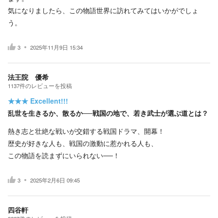
気になりましたら、この物語世界に訪れてみてはいかがでしょ
う。
3
2025年11月9日 15:34
法王院 優希
1137
件の
レビューを投稿
★★★
Excellent!!!
乱世を生きるか、散るか──戦国の地で、若き武士が選ぶ道とは？
熱き志と壮絶な戦いが交錯する戦国ドラマ、開幕！
歴史が好きな人も、戦国の激動に惹かれる人も、
この物語を読まずにいられない──！
3
2025年2月6日 09:45
四谷軒