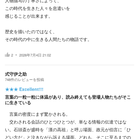
人物描写の丁寧さによって、
この時代を生きた人々を息遣いを
感じることが出来ます。
歴史を描いたのではなく、
その時代の中に生きる人間たちの物語です。
2
2026年7月4日 21:02
式守伊之助
748
件の
レビューを投稿
★★★
Excellent!!!
言葉の一粒一粒に体温があり、読み終えても登場人物たちがそこ
に生きている
言葉の密度にまず驚かされる。
交わされる会話のひとつひとつが、単なる情報の伝達ではな
い。石頭斎が盛時を「漢の高祖」と呼ぶ場面、政元が伯言に「ひ
どい方だ」と泣きながら訴える場面。どれも、そこに至るまでの