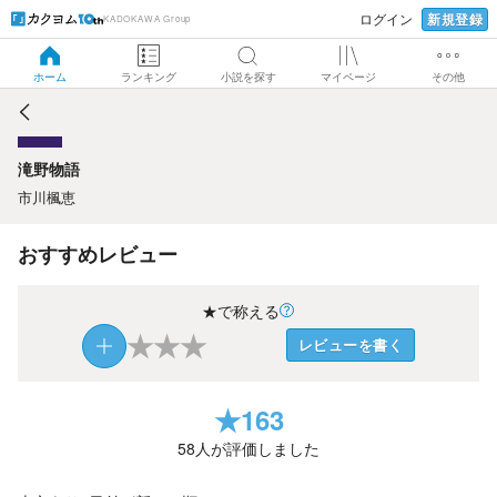
新規登録
ログイン
KADOKAWA Group
滝野物語
ホーム
ランキング
小説を探す
マイページ
その他
滝野物語
市川楓恵
おすすめレビュー
★で称える
★
★
★
レビューを書く
★
163
58
人が評価しました