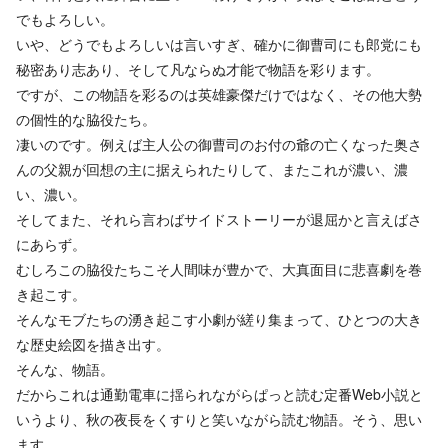
でもよろしい。
いや、どうでもよろしいは言いすぎ、確かに御曹司にも郎党にも
秘密あり志あり、そして凡ならぬ才能で物語を彩ります。
ですが、この物語を彩るのは英雄豪傑だけではなく、その他大勢
の個性的な脇役たち。
凄いのです。例えば主人公の御曹司のお付の爺の亡くなった奥さ
んの父親が回想の主に据えられたりして、またこれが濃い、濃
い、濃い。
そしてまた、それら言わばサイドストーリーが退屈かと言えばさ
にあらず。
むしろこの脇役たちこそ人間味が豊かで、大真面目に悲喜劇を巻
き起こす。
そんなモブたちの湧き起こす小劇が縒り集まって、ひとつの大き
な歴史絵図を描き出す。
そんな、物語。
だからこれは通勤電車に揺られながらぱっと読む定番Web小説と
いうより、秋の夜長をくすりと笑いながら読む物語。そう、思い
ます。