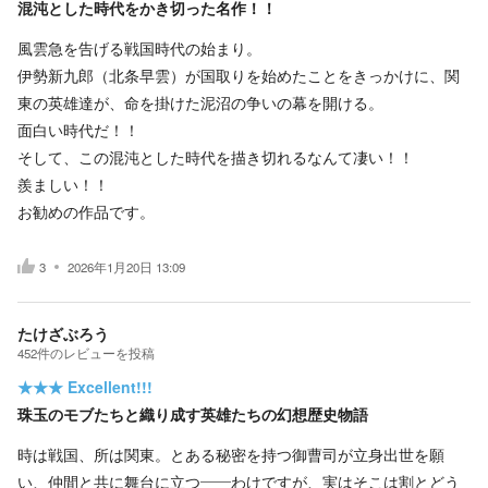
混沌とした時代をかき切った名作！！
風雲急を告げる戦国時代の始まり。
伊勢新九郎（北条早雲）が国取りを始めたことをきっかけに、関
東の英雄達が、命を掛けた泥沼の争いの幕を開ける。
面白い時代だ！！
そして、この混沌とした時代を描き切れるなんて凄い！！
羨ましい！！
お勧めの作品です。
3
2026年1月20日 13:09
たけざぶろう
452
件の
レビューを投稿
★★★
Excellent!!!
珠玉のモブたちと織り成す英雄たちの幻想歴史物語
時は戦国、所は関東。とある秘密を持つ御曹司が立身出世を願
い、仲間と共に舞台に立つ――わけですが、実はそこは割とどう