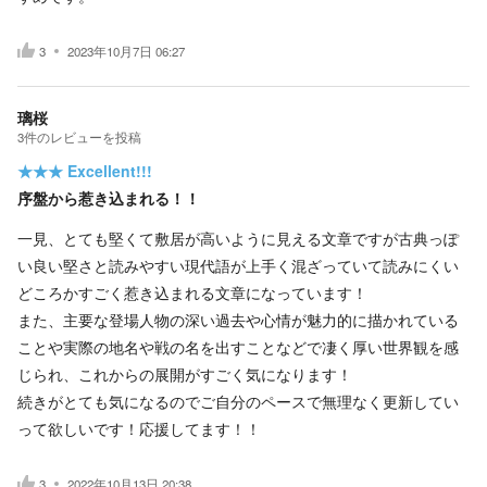
3
2023年10月7日 06:27
璃桜
3
件の
レビューを投稿
★★★
Excellent!!!
序盤から惹き込まれる！！
一見、とても堅くて敷居が高いように見える文章ですが古典っぽ
い良い堅さと読みやすい現代語が上手く混ざっていて読みにくい
どころかすごく惹き込まれる文章になっています！
また、主要な登場人物の深い過去や心情が魅力的に描かれている
ことや実際の地名や戦の名を出すことなどで凄く厚い世界観を感
じられ、これからの展開がすごく気になります！
続きがとても気になるのでご自分のペースで無理なく更新してい
って欲しいです！応援してます！！
3
2022年10月13日 20:38