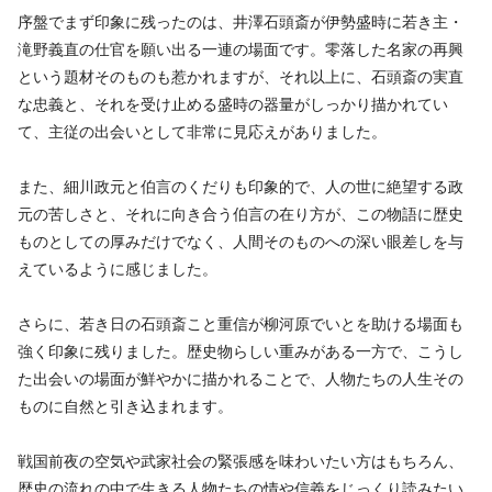
序盤でまず印象に残ったのは、井澤石頭斎が伊勢盛時に若き主・
滝野義直の仕官を願い出る一連の場面です。零落した名家の再興
という題材そのものも惹かれますが、それ以上に、石頭斎の実直
な忠義と、それを受け止める盛時の器量がしっかり描かれてい
て、主従の出会いとして非常に見応えがありました。
また、細川政元と伯言のくだりも印象的で、人の世に絶望する政
元の苦しさと、それに向き合う伯言の在り方が、この物語に歴史
ものとしての厚みだけでなく、人間そのものへの深い眼差しを与
えているように感じました。
さらに、若き日の石頭斎こと重信が柳河原でいとを助ける場面も
強く印象に残りました。歴史物らしい重みがある一方で、こうし
た出会いの場面が鮮やかに描かれることで、人物たちの人生その
ものに自然と引き込まれます。
戦国前夜の空気や武家社会の緊張感を味わいたい方はもちろん、
歴史の流れの中で生きる人物たちの情や信義をじっくり読みたい