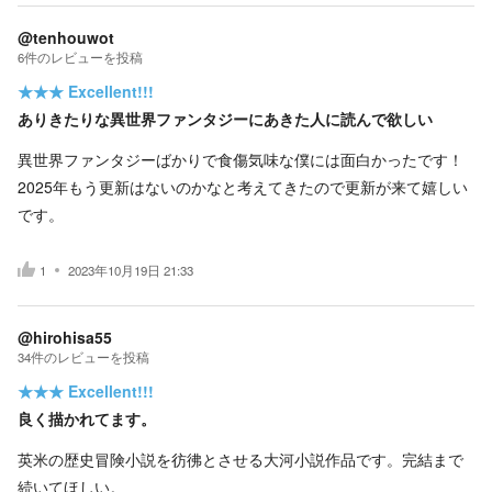
@tenhouwot
6
件の
レビューを投稿
★★★
Excellent!!!
ありきたりな異世界ファンタジーにあきた人に読んで欲しい
異世界ファンタジーばかりで食傷気味な僕には面白かったです！
2025年もう更新はないのかなと考えてきたので更新が来て嬉しい
です。
1
2023年10月19日 21:33
@hirohisa55
34
件の
レビューを投稿
★★★
Excellent!!!
良く描かれてます。
英米の歴史冒険小説を彷彿とさせる大河小説作品です。完結まで
続いてほしい。