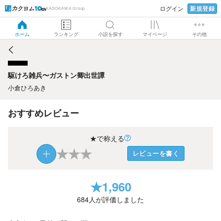
新規登録
ログイン
KADOKAWA Group
駆けろ雑兵〜ガストン卿出世譚
ホーム
ランキング
小説を探す
マイページ
その他
駆けろ雑兵〜ガストン卿出世譚
小倉ひろあき
おすすめレビュー
★で称える
★
★
★
レビューを書く
★
1,960
684
人が評価しました