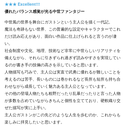
★★★
Excellent!!!
優れたバランス感覚が光る中世ファンタジー
中世風の世界を舞台にガストンという主人公を描く一代記。
魔法も奇跡もない世界、この普遍的な設定やキャラクターでこれ
だけ読み応えがあり、面白い作品に仕上げられると言うのが凄
い。
社会制度や文化、地理、技術など非常に中世らしいリアリティを
備えながら、それらに引きずられ過ぎず読みやすさを実現してい
るのが書き手の技倆の高さを示していると思います。
人物描写も巧みで、主人公は実直で武勇に優れるが難しいことを
考えるのは苦手、長いものには巻かれるなど長所も短所も持ち合
わせながら成長していく魅力ある主人公となっています。
その他の登場人物たちも粗野だったり乱暴だったりと言った人物
が多数を占めていながらきちんと個性を立てており、硬軟織り交
ぜた描写が実に上手い。
主人公ガストンがこの先どのような人生を歩むのか、これからも
楽しみに拝見したいと思います。