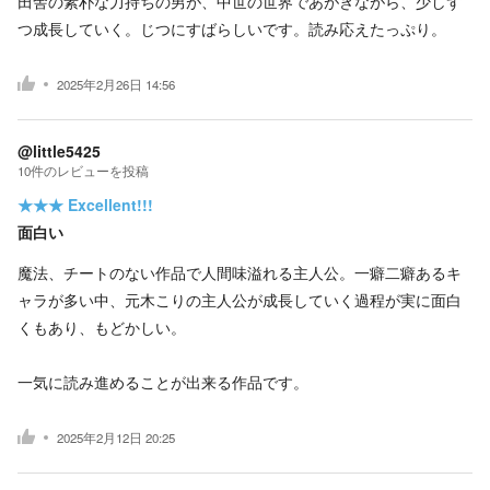
田舎の素朴な力持ちの男が、中世の世界であがきながら、少しず
つ成長していく。じつにすばらしいです。読み応えたっぷり。
2025年2月26日 14:56
@little5425
10
件の
レビューを投稿
★★★
Excellent!!!
面白い
魔法、チートのない作品で人間味溢れる主人公。一癖二癖あるキ
ャラが多い中、元木こりの主人公が成長していく過程が実に面白
くもあり、もどかしい。
一気に読み進めることが出来る作品です。
2025年2月12日 20:25