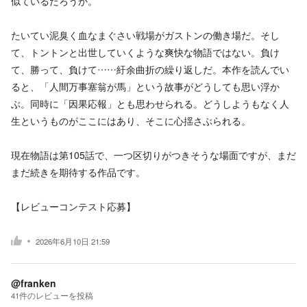
似ているだろうか。
たいてい泥臭く血なまぐさい戦場がガストンの働き場だ。そし
て、トントンと出世していくような爽快な物語ではない。負け
て、勝って、負けて……紆余曲折の繰り返しだ。本作を読んでい
ると、「人間万事塞翁が馬」という故事がどうしても思い浮か
ぶ。同時に「因果応報」とも思わせられる。どうしようもなく人
生というものがここにはあり、そこに心揺さぶられる。
現在物語は第105話で、一つ区切りがつきそうな場面ですが、まだ
まだ続きを期待する作品です。
【レビューコンテスト応募】
2026年6月10日 21:59
@franken
41
件の
レビューを投稿