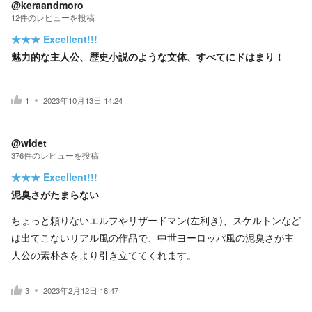
@keraandmoro
12
件の
レビューを投稿
★★★
Excellent!!!
魅力的な主人公、歴史小説のような文体、すべてにドはまり！
1
2023年10月13日 14:24
@widet
376
件の
レビューを投稿
★★★
Excellent!!!
泥臭さがたまらない
ちょっと頼りないエルフやリザードマン(左利き)、スケルトンなど
は出てこないリアル風の作品で、中世ヨーロッパ風の泥臭さが主
人公の素朴さをより引き立ててくれます。
3
2023年2月12日 18:47