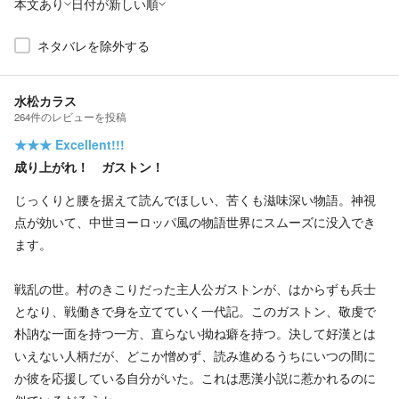
本文あり
日付が新しい順
ネタバレを除外する
水松カラス
264
件の
レビューを投稿
★★★
Excellent!!!
成り上がれ！ ガストン！
じっくりと腰を据えて読んでほしい、苦くも滋味深い物語。神視
点が効いて、中世ヨーロッパ風の物語世界にスムーズに没入でき
ます。
戦乱の世。村のきこりだった主人公ガストンが、はからずも兵士
となり、戦働きで身を立てていく一代記。このガストン、敬虔で
朴訥な一面を持つ一方、直らない拗ね癖を持つ。決して好漢とは
いえない人柄だが、どこか憎めず、読み進めるうちにいつの間に
か彼を応援している自分がいた。これは悪漢小説に惹かれるのに