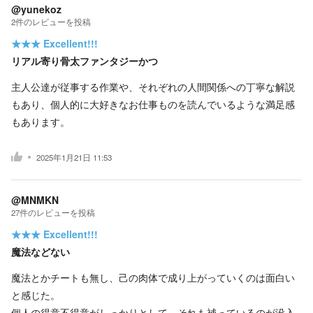
@yunekoz
2
件の
レビューを投稿
★★★
Excellent!!!
リアル寄り骨太ファンタジーかつ
主人公達が従事する作業や、それぞれの人間関係への丁寧な解説
もあり、個人的に大好きなお仕事ものを読んでいるような満足感
もあります。
2025年1月21日 11:53
@MNMKN
27
件の
レビューを投稿
★★★
Excellent!!!
魔法などない
魔法とかチートも無し、己の肉体で成り上がっていくのは面白い
と感じた。
個人の得意不得意がしっかりとして、それも補っているのが没入