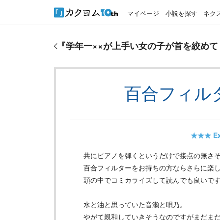
マイページ
小説を探す
ネク
『
学年一××が上手い女の子が首を絞めてくる
』のお
『
学年一××が上手い女の子が首を絞めて
百合フィル
★★★
Ex
共にピアノを弾くというだけで接点の無さ
百合フィルターをお持ちの方ならさらに楽
頭の中でコミカライズして読んでも良いで
水と油と思っていた音瀬と唄乃。
やがて親和していきそうなのですがまだま