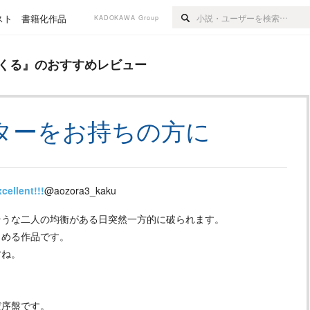
スト
書籍化作品
KADOKAWA Group
すすめレビュー
くる
』のおすすめレビュー
ターをお持ちの方に
cellent!!!
@aozora3_kaku
そうな二人の均衡がある日突然一方的に破られます。
しめる作品です。
すね。
だ序盤です。