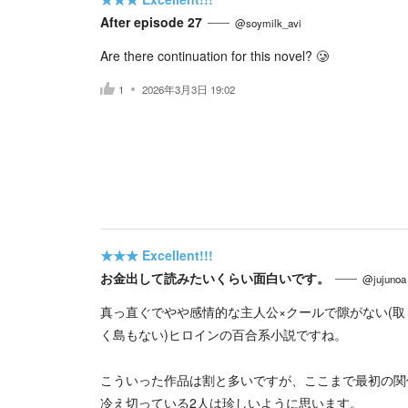
After episode 27
@soymilk_avi
Are there continuation for this novel? 🥲
1
2026年3月3日 19:02
★★★
Excellent!!!
お金出して読みたいくらい面白いです。
@jujunoa
真っ直ぐでやや感情的な主人公×クールで隙がない(取
く島もない)ヒロインの百合系小説ですね。
こういった作品は割と多いですが、ここまで最初の関
冷え切っている2人は珍しいように思います。