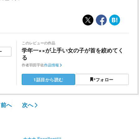
このレビューの作品
学年一××が上手い女の子が首を絞めてく
ー
る
作者
羽田宇佐
作品情報
1話目から読む
フォロー
前へ
次へ
★★★
Excellent!!!