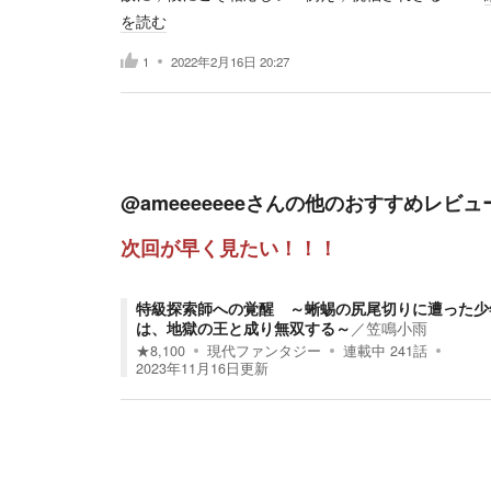
を読む
1
2022年2月16日 20:27
@ameeeeeee
さんの他のおすすめレビュ
次回が早く見たい！！！
特級探索師への覚醒 ～蜥蜴の尻尾切りに遭った少
は、地獄の王と成り無双する～
／
笠鳴小雨
★
8,100
現代ファンタジー
連載中
241
話
2023年11月16日
更新