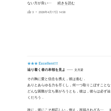
ない方が良い…
続きを読む
3
2026年4月17日 14:58
★★★
Excellent!!!
辿り着く者の本領を見よ
文月梁
その胸に愛と信念を携え，彼は進む．
ありとあらゆる力を尽くし，何一つ取りこぼすことな
どんな困難が立ち塞がろうとも，彼は，彼らは必ず辿
くだろう．
故に，彼にこそ相応しい．例え，祝福されざる…