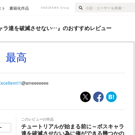
スト
書籍化作品
KADOKAWA Group
滅させない…
』のおすすめレビュー
ャラ達を破滅させない…
』のおすすめレビュー
最高
xcellent!!!
@ameeeeeee
このレビューの作品
チュートリアルが始まる前に～ボスキャラ
ー
達を破滅させない為に俺ができる幾つかの