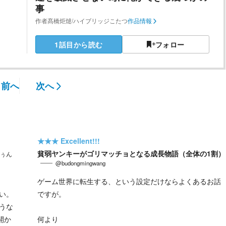
事
作者
髙橋炬燵/ハイブリッジこたつ
作品情報
1話目から読む
フォロー
前へ
次へ
★★★
Excellent!!!
貧弱ヤンキーがゴリマッチョとなる成長物語（全体の1割）
ぅん
@budongmingwang
ゲーム世界に転生する、という設定だけならよくあるお話
い。
ですが。
うな
開か
何より