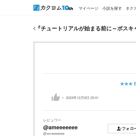
マイページ
小説を探す
ネク
『
チュートリアルが始まる前に～ボスキャラ達を破
『
チュートリアルが始まる前に～ボスキ
★★★
E
2023年12月8日 20:01
レビュワー
@ameeeeeee
フォロ
@ameeeeeee