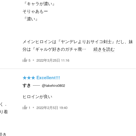
『キャラが濃い』
そりゃあもー
『濃い』
メインヒロインは『ヤンデレよりおサイコ剣士』だし、妹
分は『ギャルゲ好きのガチャ廃…
続きを読む
5
2022年3月25日 11:16
★★★
Excellent!!!
すき
@takehiro0802
ヒロインが良い
く．
1
2022年2月5日 19:40
り着
続き