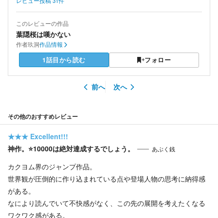
レビュー投稿
31
件
このレビューの作品
葉隠桜は嘆かない
作者
玖洞
作品情報
1話目から読む
フォロー
前へ
次へ
その他のおすすめレビュー
★★★
Excellent!!!
神作。⭐️10000は絶対達成するでしょう。
あぶく銭
カクヨム界のジャンプ作品。
世界観が圧倒的に作り込まれている点や登場人物の思考に納得感
がある。
なにより読んでいて不快感がなく、この先の展開を考えたくなる
ワクワク感がある。