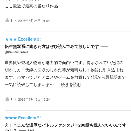
ここ最近で最高の当たり作品
1
2026年5月24日 21:04
★★★
Excellent!!!
転生無双系に飽きた方はぜひ読んでみて欲しいです
@kakinokikawa
世界観や登場人物達が魅力的で面白いです。提示されていた謎の
明かし方、伏線の回収のしかた等が素晴らしく物語に引き込まれ
ます。ハマっていたアニメやゲームを放置して1話から最新話まで
一気に読破してしまいま…
続きを読む
1
2025年7月16日 15:24
★★★
Excellent!!!
え！？こんな濃厚なバトルファンタジー200話も読んでいいんです
か！？
5346