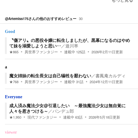
@Artemiss175
さんの他のおすすめレビュー
30
Good
〝傷アリ〟の悪役令嬢に転生しましたが、黒幕になるのはやめ
て妹を溺愛しようと思い…
／
遊川率
★
865
異世界ファンタジー
連載中
125
話
2026年2月11日
更新
a
魔女姉妹の転生長女は自己犠牲を厭わない
／
書鳳庵カルディ
★
768
異世界ファンタジー
連載中
31
話
2024年12月11日
更新
Everyone
成人済み魔法少女@引退したい ～最強魔法少女は無自覚に
人々を惹きつける～
／
パンデュ郎
★
1,950
現代ファンタジー
連載中
63
話
2026年5月18日
更新
viewer