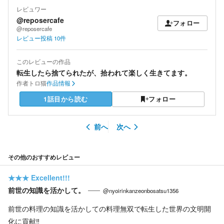
レビュワー
@reposercafe
フォロー
@reposercafe
レビュー投稿
10
件
このレビューの作品
転生したら捨てられたが、拾われて楽しく生きてます。
作者
トロ猫
作品情報
1話目から読む
フォロー
前へ
次へ
その他のおすすめレビュー
★★★
Excellent!!!
前世の知識を活かして。
@nyoirinkanzeonbosatsu1356
前世の料理の知識を活かしての料理無双で転生した世界の文明開
化に貢献‼️