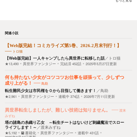
もっと見る
関連小説
【Web版完結！コミカライズ第5巻、2026.2月末刊行！】
トロ猫
【Web版完結】一人キャンプしたら異世界に転移した話
／
トロ猫
★13,490
異世界ファンタジー
完結済
452
話
2025年5月27日更新
何も持たない少女がコツコツお仕事を頑張って、少しずつ
成り上がる！
鳥助
転生難民少女は市民権を０から目指して働きます！
／
鳥助
★2,961
異世界ファンタジー
連載中
374
話
2026年7月11日更新
異世界転生しましたが、難しい技術は知りません。
渡来
みずね
塔の諸島の糸織り乙女 ～転生チートはないけど刺繍魔法でスロー
ライフします！～
／
渡来みずね
★5,192
書籍化
異世界ファンタジー
連載中
431
話