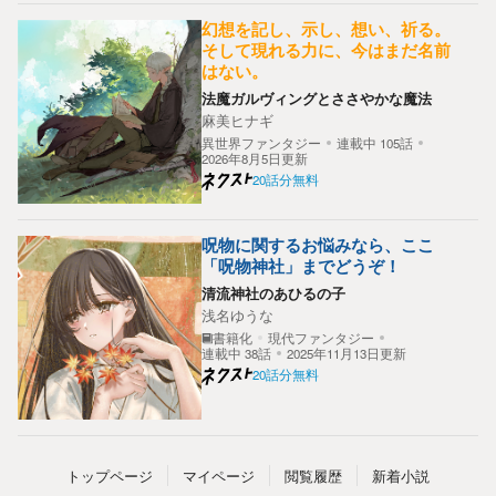
幻想を記し、示し、想い、祈る。
そして現れる力に、今はまだ名前
はない。
法魔ガルヴィングとささやかな魔法
麻美ヒナギ
異世界ファンタジー
連載中
105
話
2026年8月5日更新
20話分無料
呪物に関するお悩みなら、ここ
「呪物神社」までどうぞ！
清流神社のあひるの子
浅名ゆうな
書籍化
現代ファンタジー
連載中
38
話
2025年11月13日更新
20話分無料
トップ
ページ
マイページ
閲覧履歴
新着小説