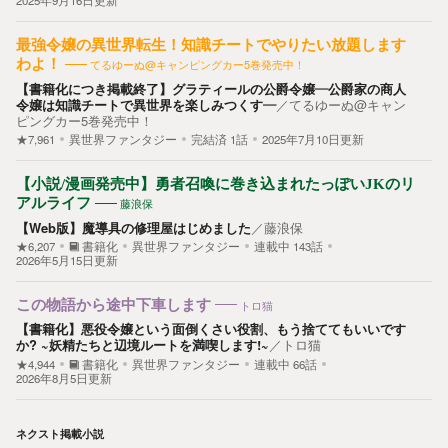
2025年9月16日更新
最強令嬢の異世界転生！知識チートでやりたい放題します
わよ！
てるゆーぬ@キャンピングカー5巻発売中！
【書籍化につき掲載終了】グラティールの公爵令嬢―公爵家の商人
令嬢は知識チートで異世界を楽しみつくす―
／
てるゆーぬ@キャン
ピングカー5巻発売中！
★7,961
異世界ファンタジー
完結済
1
話
2025年7月10日更新
【小説/漫画発売中】勇者召喚に巻き込まれたっぽいJKのリ
アルライフ
藤浪保
【Web版】魔導具の修理屋はじめました
／
藤浪保
★6,207
書籍化
異世界ファンタジー
連載中
143
話
2026年5月15日更新
この物語から途中下車します
トロ猫
【書籍化】悪役令嬢という面倒くさい役割、もう捨ててもいいです
か? ~妖精たちと辺境ルートを満喫します!~
／
トロ猫
★4,944
書籍化
異世界ファンタジー
連載中
66
話
2026年8月5日更新
ネクスト掲載小説