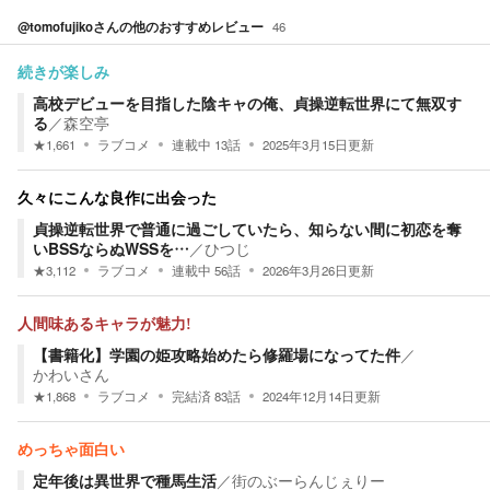
@tomofujiko
さんの他のおすすめレビュー
46
続きが楽しみ
高校デビューを目指した陰キャの俺、貞操逆転世界にて無双す
る
／
森空亭
★
1,661
ラブコメ
連載中
13
話
2025年3月15日
更新
久々にこんな良作に出会った
貞操逆転世界で普通に過ごしていたら、知らない間に初恋を奪
いBSSならぬWSSを…
／
ひつじ
★
3,112
ラブコメ
連載中
56
話
2026年3月26日
更新
人間味あるキャラが魅力!
【書籍化】学園の姫攻略始めたら修羅場になってた件
／
かわいさん
★
1,868
ラブコメ
完結済
83
話
2024年12月14日
更新
めっちゃ面白い
定年後は異世界で種馬生活
／
街のぶーらんじぇりー