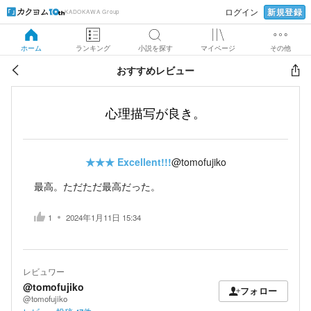
新規登録
ログイン
KADOKAWA Group
ホーム
ランキング
小説を探す
マイページ
その他
おすすめレビュー
心理描写が良き。
★★★
Excellent!!!
@tomofujiko
最高。ただただ最高だった。
1
2024年1月11日 15:34
レビュワー
@tomofujiko
フォロー
@tomofujiko