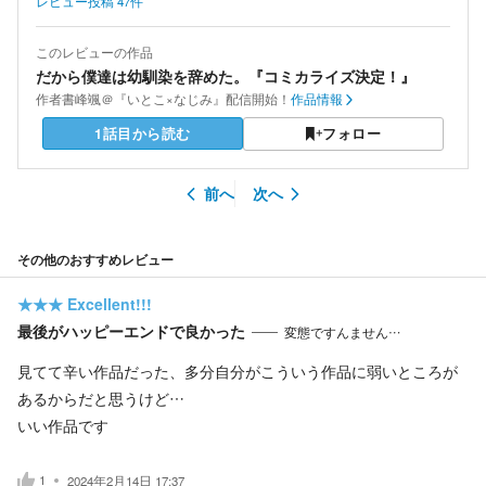
レビュー投稿
47
件
このレビューの作品
だから僕達は幼馴染を辞めた。『コミカライズ決定！』
作者
書峰颯＠『いとこ×なじみ』配信開始！
作品情報
1話目から読む
フォロー
前へ
次へ
その他のおすすめレビュー
★★★
Excellent!!!
最後がハッピーエンドで良かった
変態ですんません…
見てて辛い作品だった、多分自分がこういう作品に弱いところが
あるからだと思うけど…
いい作品です
1
2024年2月14日 17:37