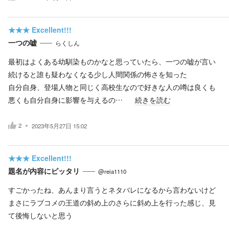
★★★
Excellent!!!
一つの嘘
らくしん
最初はよくある幼馴染ものかなと思っていたら、一つの嘘が言い
続けると誰も疑わなくなる少し人間関係の怖さを知った
自分自身、登場人物と同じく高校生なので好きな人の噂は良くも
悪くも自分自身に影響を与えるの…
続きを読む
2
2023年5月27日 15:02
★★★
Excellent!!!
題名が内容にピッタリ
@reia1110
すごかったね、あんまり言うとネタバレになるから言わないけど
まさにラブコメの王道の斜め上のさらに斜め上を行った感じ、見
て後悔しないと思う