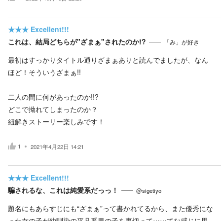
★★★
Excellent!!!
これは、結局どちらが"ざまぁ"されたのか!?
「み」が好き
最初はすっかりタイトル通りざまぁありと読んでましたが、なん
ほど！そういうざまぁ!!
二人の間に何があったのか!!?
どこで拗れてしまったのか？
紐解きストーリー楽しみです！
1
2021年4月22日 14:21
★★★
Excellent!!!
騙されるな、これは純愛系だっっ！
@sigetiyo
題名にもあらすじにも“ざまぁ”って書かれてるから、また優秀にな
った女の子が幼馴染の平凡系男の子を裏切って……てな感じに思