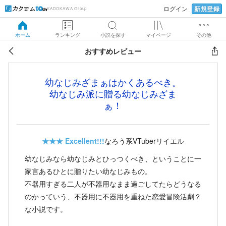
新規登録
ログイン
KADOKAWA Group
ホーム
ランキング
小説を探す
マイページ
その他
おすすめレビュー
幼なじみざまぁはかくあるべき。
幼なじみ派に贈る幼なじみざま
ぁ！
★★★
Excellent!!!
なろう系VTuberリイエル
幼なじみなら幼なじみとひっつくべき、ということに一
家言あるひとに贈りたい幼なじみもの。
不器用すぎる二人が不器用なまま過ごしてたらどうなる
のかっていう、不器用に不器用を重ねた恋愛冒険活劇？
な小説です。