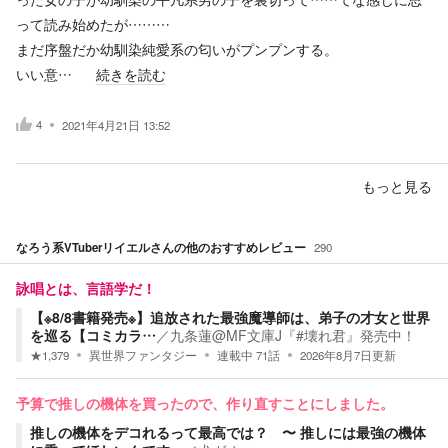
って読み始めたが………
まだ序盤だか幼馴染純愛系の匂いがプンプンする。
いい意…
続きを読む
4
2021年4月21日 13:52
もっと見る
なろう系VTuberリイエル
さんの他のおすすめレビュー
290
詠唱とは、言語学だ！
【※8/8書籍発売※】追放された最強魔導師は、弟子の才女と世界
を巡る【コミカラ…
／
九条蓮@MF文庫J『#壊れ君』発売中！
★
1,379
異世界ファンタジー
連載中
71
話
2026年8月7日
更新
予算で推しの機体を買ったので、作り直すことにしました。
推しの機体をデコれるって最高では？ 〜 推しには最強の機体