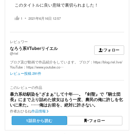
このタイトルに良い意味で裏切られました！
1
2021年6月16日 12:57
レビュワー
なろう系VTuberリイエル
フォロー
@riel
ブログ及び動画で作品紹介をしています。 ブログ：https://blog.riel.live/
YouTube：https://www.youtube.co…
レビュー投稿
291
件
このレビューの作品
暴力系幼馴染を“ざまぁ“して十年──。『剣聖』で『騎士団
長』にまで上り詰めた彼女はもう一度、農民の俺に許しを乞
いに来た。……俺はお前を、絶対に許さない。
作者
おひるね
作品情報
1話目から読む
フォロー