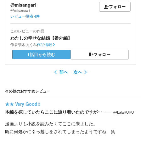
@misangari
フォロー
@misangari
レビュー投稿
4
件
このレビューの作品
わたしの幸せな結婚【番外編】
作者
顎木あくみ
作品情報
1話目から読む
フォロー
前へ
次へ
その他のおすすめレビュー
★★
Very Good!!
本編を探していたらここに辿り着いたのですが…
@LalaRURU
漫画よりも小説を読みたくてここに来ました。
既に何処かに引っ越しをされてしまったようですね 笑