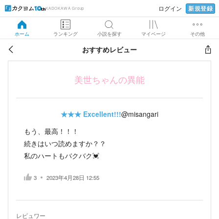
新規登録
ログイン
KADOKAWA Group
ホーム
ランキング
小説を探す
マイページ
その他
おすすめレビュー
美世ちゃんの異能
★★★
Excellent!!!
@misangari
もう、最高！！！
続きはいつ読めますか？？
私のハートもバクバク💓
3
2023年4月28日 12:55
レビュワー