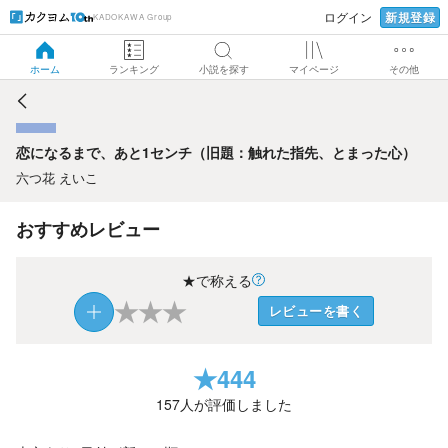
新規登録
ログイン
KADOKAWA Group
恋になるまで、あと1センチ（旧題：触れた指先、とまった
心）
ホーム
ランキング
小説を探す
マイページ
その他
恋になるまで、あと1センチ（旧題：触れた指先、とまった心）
六つ花 えいこ
おすすめレビュー
★で称える
★
★
★
レビューを書く
★
444
157
人が評価しました