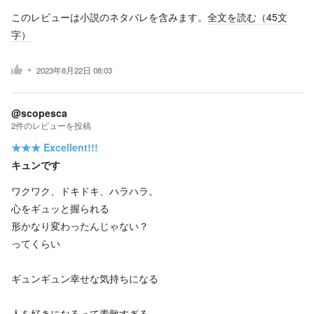
このレビューは小説のネタバレを含みます。
全文を読む（
45
文
字）
2023年8月22日 08:03
@scopesca
2
件の
レビューを投稿
★★★
Excellent!!!
キュンです
ワクワク、ドキドキ、ハラハラ。
心をギュッと握られる
形かなり変わったんじゃない？
ってくらい
ギュンギュン幸せな気持ちになる
人を好きになるって素敵すぎる。