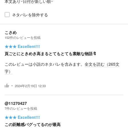
本文あり
日付が新しい順
ネタバレを除外する
こさめ
152
件の
レビューを投稿
★★★
Excellent!!!
頁ごとにときめき高まるとてもとても素敵な物語🔖
このレビューは小説のネタバレを含みます。
全文を読む（
265
文
字）
2024年2月19日 12:33
@11270427
7
件の
レビューを投稿
★★★
Excellent!!!
この距離感バグってるのが最高