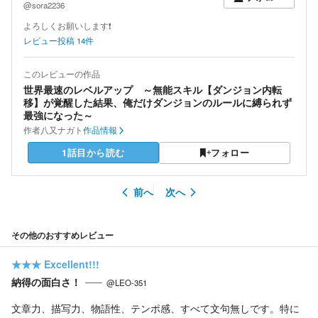
@sora2236
よろしくお願いします❗
レビュー投稿
14
件
このレビューの作品
世界最速のレベルアップ ～無能スキル【ダンジョン内転
移】が覚醒した結果、俺だけダンジョンのルールに縛られず
最強になった～
作者
八又ナガト
作品情報
1話目から読む
フォロー
前へ
次へ
その他のおすすめレビュー
★★★
Excellent!!!
納得の面白さ！
@LEO-351
文章力、描写力、物語性、テンポ感、すべて文句無しです。特に