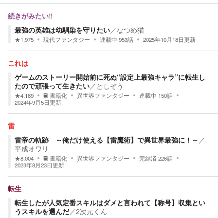
続きがみたい‼️
最強の英雄は幼馴染を守りたい
／
なつめ猫
★
1,975
現代ファンタジー
連載中
953
話
2025年10月18日
更新
これは
ゲームのストーリー開始前に死ぬ“設定上最強キャラ”に転生し
たので頑張って生きたい
／
としぞう
★
4,189
書籍化
異世界ファンタジー
連載中
150
話
2024年9月5日
更新
雷
雷帝の軌跡 ～俺だけ使える【雷魔術】で異世界最強に！～
／
平成オワリ
★
8,004
書籍化
異世界ファンタジー
完結済
226
話
2023年8月23日
更新
転生
転生したが人気定番スキルはダメと言われて【称号】収集とい
うスキルを選んだ
／
2次元くん