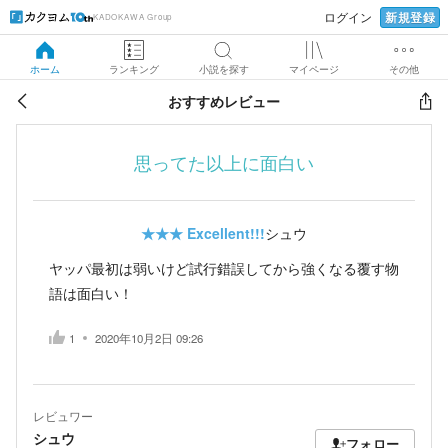
新規登録
ログイン
KADOKAWA Group
ホーム
ランキング
小説を探す
マイページ
その他
おすすめレビュー
思ってた以上に面白い
★★★
Excellent!!!
シュウ
ヤッパ最初は弱いけど試行錯誤してから強くなる覆す物
語は面白い！
1
2020年10月2日 09:26
レビュワー
シュウ
フォロー