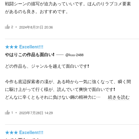
戦闘シーンの描写が迫力あっていいです。ほんのりラブコメ要素
があるのも良き。おすすめです。
2
2024年8月31日 20:36
★★★
Excellent!!!
やはりこの作品も面白い❗
@kuu-2488
どの作品も、ジャンルを越えて面白いです❗
今作も底辺探索者の凜が、ある時から一気に強くなって、瞬く間
に駆け上がって行く様が、読んでいて爽快で面白いです❗
どんなに辛くともそれに負けない鋼の精神力に…
続きを読む
1
2023年7月28日 14:29
★★★
Excellent!!!