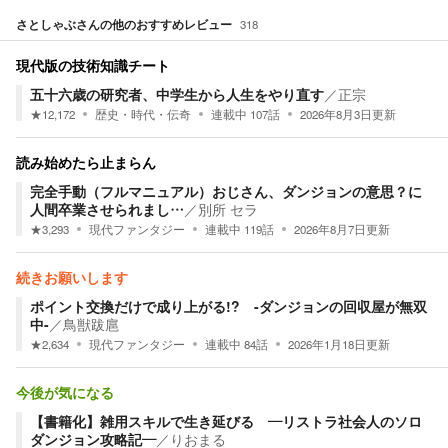
さとしゃぶ
さんの他のおすすめレビュー
318
現代版の技術知識チート
五十六歳の研究者、中学生から人生をやり直す
／
正宗
★
12,172
歴史・時代・伝奇
連載中
107
話
2026年8月3日
更新
読み始めたら止まらん
完全手動（フルマニュアル）おじさん、ダンジョンの意思？に
人間卒業させられまし…
／
別所 セラ
★
3,293
現代ファンタジー
連載中
119
話
2026年8月7日
更新
続きお願いします
ポイント交換だけで成り上がる!? -ダンジョンの回収屋が無双
中-
／
鳥獣跋扈
★
2,634
現代ファンタジー
連載中
84
話
2026年1月18日
更新
今後が気になる
【書籍化】雑用スキルで生き延びる ―リストラ社会人のソロ
ダンジョン攻略記―
／
りおまる