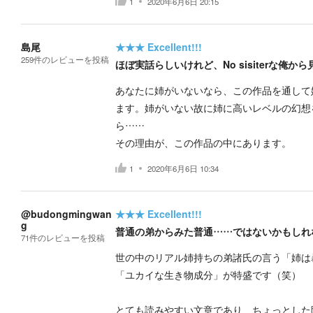
1
2020年6月6日 20:15
島尾
★★★
Excellent!!!
259
件の
レビューを投稿
ほぼ実話らしいけれど、No sisiterな俺か
あなたに姉がいないなら、この作品を通して
ます。姉がいない故に姉に高いレベルの幻想
ら……
その理由が、この作品の中にあります。
1
2020年6月6日 10:34
@budongmingwan
★★★
Excellent!!!
g
普通の弟からみた普通……ではないかもしれ
71
件の
レビューを投稿
世の中のリアル姉持ちの弟諸氏の言う「姉は
「ユカイな生き物成分」が特盛です（笑）
とても読みやすい文章であり、ちょっとした