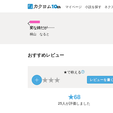
マイページ
小説を探す
ネク
変な姉だが……
変な姉だが……
桐山 なると
おすすめレビュー
★で称える
★
★
★
レビューを書
★
68
25
人が評価しました