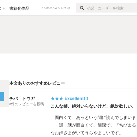
スト
書籍化作品
KADOKAWA Group
本文ありのおすすめレビュー
く
チバ トウガ
★★★
Excellent!!!
3
件の
レビューを投稿
こんな姉、絶対いらないけど、絶対欲しい。
面白くて、あっという間に読んでしまいま
一話一話が面白くて、簡潔で、『ちびまる
なお姉さまがいてうらやましいです。