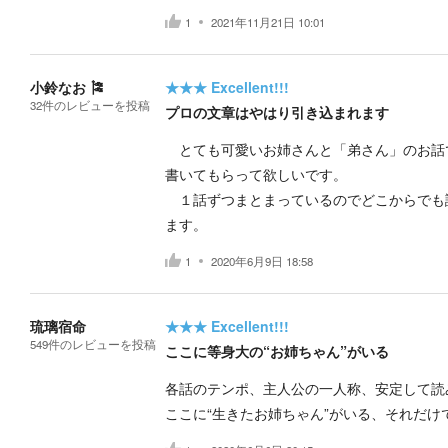
1
2021年11月21日 10:01
小鈴なお 🎏
★★★
Excellent!!!
32
件の
レビューを投稿
プロの文章はやはり引き込まれます
とても可愛いお姉さんと「弟さん」のお話
書いてもらって欲しいです。
１話ずつまとまっているのでどこからでも
ます。
1
2020年6月9日 18:58
琉璃宿命
★★★
Excellent!!!
549
件の
レビューを投稿
ここに等身大の“お姉ちゃん”がいる
各話のテンポ、主人公の一人称、安定して読
ここに“生きたお姉ちゃん”がいる、それだ