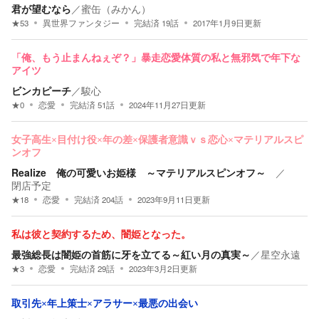
君が望むなら
／
蜜缶（みかん）
★
53
異世界ファンタジー
完結済
19
話
2017年1月9日
更新
「俺、もう止まんねぇぞ？」暴走恋愛体質の私と無邪気で年下な
アイツ
ビンカピーチ
／
駿心
★
0
恋愛
完結済
51
話
2024年11月27日
更新
女子高生×目付け役×年の差×保護者意識ｖｓ恋心×マテリアルスピ
ンオフ
Realize 俺の可愛いお姫様 ～マテリアルスピンオフ～
／
閉店予定
★
18
恋愛
完結済
204
話
2023年9月11日
更新
私は彼と契約するため、闇姫となった。
最強総長は闇姫の首筋に牙を立てる～紅い月の真実～
／
星空永遠
★
3
恋愛
完結済
29
話
2023年3月2日
更新
取引先×年上策士×アラサー×最悪の出会い