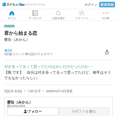
新規登録
ログイン
KADOKAWA Group
ホーム
ランキング
小説を探す
マイページ
その他
君から始まる恋
蜜缶（みかん）
★
34
1
応援コメント
10
小説のフォロワー
付き合ってるって思ってたのはオレだけだったのか…
【BLです】 自分は付き合ってるって思ってたけど、相手はそう
でもなかったらしい。
完結済
全
3
話
7,921
文字
2020年6月13日
更新
蜜缶（みかん）
@junkxjunkie
フォロー
ギフトを贈る