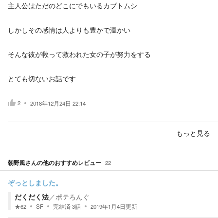
主人公はただのどこにでもいるカブトムシ
しかしその感情は人よりも豊かで温かい
そんな彼が救って救われた女の子が努力をする
とても切ないお話です
2
2018年12月24日 22:14
もっと見る
朝野風
さんの他のおすすめレビュー
22
ぞっとしました。
だくだく法
／
ポテろんぐ
★
62
SF
完結済
3
話
2019年1月4日
更新