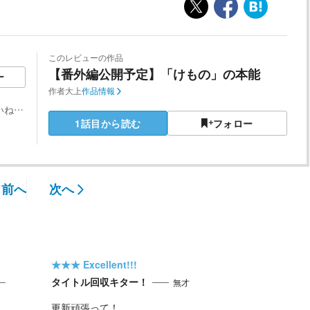
このレビューの作品
【番外編公開予定】「けもの」の本能
ー
作者
大上
作品情報
いね…
1話目から読む
フォロー
前へ
次へ
★★★
Excellent!!!
タイトル回収キター！
無才
更新頑張って！