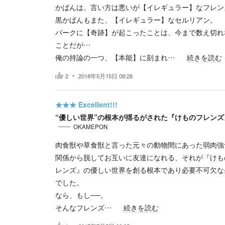
かばんは、言い方は悪いが【イレギュラー】なフレン
黒かばんもまた、【イレギュラー】なセルリアン。
パークに【奇跡】が起こったことは、今まで数え切れ
ことだが…
俺の持論の一つ、【本能】に刻まれ…
続きを読む
2
2018年5月15日 08:28
★★★
Excellent!!!
“優しい世界”の根本が揺るがされた『けものフレンズ
OKAMEPON
肉食獣や草食獣と言った元々の動物間にあった弱肉強
関係から脱してお互いに友達になれる、それが『けも
レンズ』の優しい世界を創る根本であり必要不可欠な
でした。
なら、もし──。
そんなフレンズ…
続きを読む