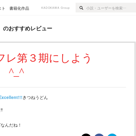
スト
書籍化作品
KADOKAWA Group
めレビュー
』のおすすめレビュー
フレ第３期にしよう
^_^
Excellent!!!
きつねうどん
︎
ズなんだね！