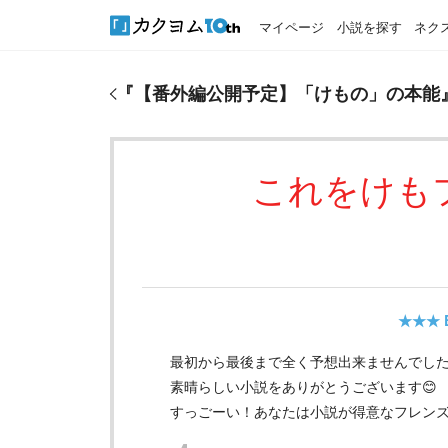
マイページ
小説を探す
ネク
『
【番外編公開予定】「けもの」の本能
』のおすす
『
【番外編公開予定】「けもの」の本能
これをけも
★★★
最初から最後まで全く予想出来ませんでした‼
素晴らしい小説をありがとうございます😊
すっごーい！あなたは小説が得意なフレン