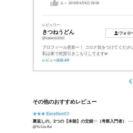
2019年4月6日 09:38
3
レビュワー
きつねうどん
フォロ
@kabanto3000
プロフィール更新ー！ コロナ気をつけてくださ
私は家で絶賛引きこもりしてますw
レビュー投稿
8
件
その他のおすすめレビュー
★★★
Excellent!!!
裏返しの、2つの【本能】の交錯…（考察入門者）
@Yu-Lio-Aoi