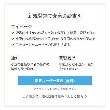
新規登録で充実の読書を
マイページ
読書の
状況
から
作品を
自動で
分類
して
簡単に
管理
できる
小説の
未読話数が
ひと目で
わかり
前回の
続き
から
読める
フォロー
した
ユーザーの
活動を
追える
通知
閲覧履歴
小説の
更新や
作者の
新作の
以前
読んだ
小説が
一覧で
情報を
受け
取れる
見つけ
やすい
新規ユーザー
登録
（
無料
）
アカウントを
お持ちの方は
ログイン
カクヨムで可能な読書体験をくわしく知る