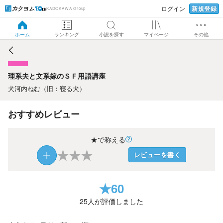
新規登録
ログイン
KADOKAWA Group
理系夫と文系嫁のＳＦ用語講座
ホーム
ランキング
小説を探す
マイページ
その他
理系夫と文系嫁のＳＦ用語講座
犬河内ねむ（旧：寝る犬）
おすすめレビュー
★で称える
★
★
★
レビューを書く
★
60
25
人が評価しました