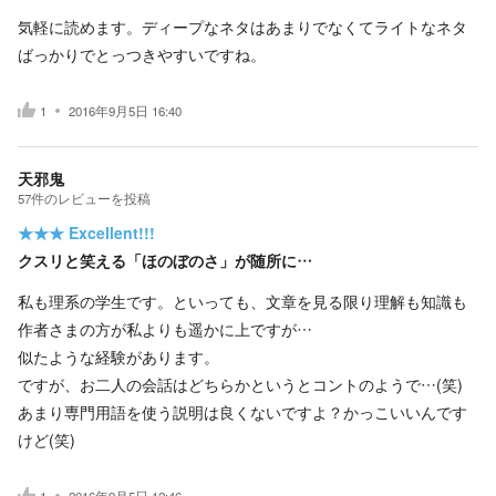
気軽に読めます。ディープなネタはあまりでなくてライトなネタ
ばっかりでとっつきやすいですね。
1
2016年9月5日 16:40
天邪鬼
57
件の
レビューを投稿
★★★
Excellent!!!
クスリと笑える「ほのぼのさ」が随所に…
私も理系の学生です。といっても、文章を見る限り理解も知識も
作者さまの方が私よりも遥かに上ですが…
似たような経験があります。
ですが、お二人の会話はどちらかというとコントのようで…(笑)
あまり専門用語を使う説明は良くないですよ？かっこいいんです
けど(笑)
1
2016年9月5日 12:46