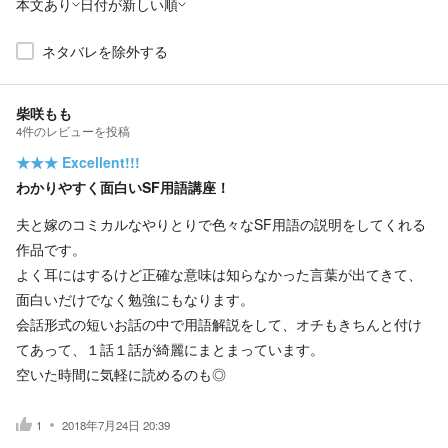
本文あり
日付が新しい順
ネタバレを除外する
柴咲もも
4
件の
レビューを投稿
★★★
Excellent!!!
わかりやすく面白いSF用語講座！
夫と嫁のコミカルなやりとりで色々なSF用語の説明をしてくれる
作品です。
よく耳にはするけど正確な意味は知らなかった言葉が出てきて、
面白いだけでなく勉強にもなります。
会話形式の短いお話の中で用語解説をして、オチもきちんと付け
てあって、１話１話が綺麗にまとまっています。
空いた時間に気軽に読めるのも◎
1
2018年7月24日 20:39