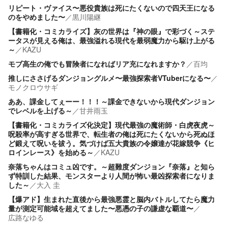
リピート・ヴァイス〜悪役貴族は死にたくないので四天王になる
のをやめました〜
／
黒川陽継
【書籍化・コミカライズ】灰の世界は『神の眼』で彩づく～ステ
ータスが見える俺は、最強溢れる現代を最弱魔力から駆け上がる
～
／
KAZU
モブ高生の俺でも冒険者になればリア充になれますか？
／
百均
推しにささげるダンジョングルメ〜最強探索者VTuberになる〜
／
モノクロウサギ
ああ、課金してぇーー！！！～課金できないから現代ダンジョン
でレベルを上げる～
／
甘井雨玉
【書籍化・コミカライズ化決定】現代最強の魔術師・白虎夜虎～
呪殺率が高すぎる世界で、転生者の俺は死にたくないから死ぬほ
ど鍛えて呪いを祓う。気づけば五大貴族の令嬢達が花嫁競争《ヒ
ロインレース》を始める～
／
KAZU
奈落ちゃんはコミュ凶です。～超難度ダンジョン『奈落』と知ら
ず特訓した結果、モンスターより人間が怖い最凶探索者になりま
した～
／
大入 圭
【爆アド】生まれた直後から最強悪霊と脳内バトルしてたら魔力
量が測定可能域を超えてました〜悪憑の子の謙虚な覇道〜
／
広路なゆる