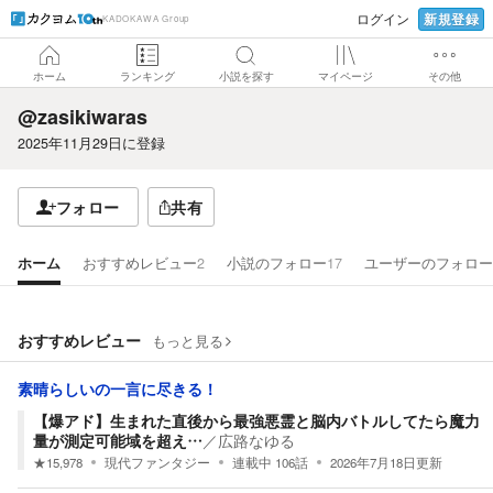
新規登録
ログイン
KADOKAWA Group
ホーム
ランキング
小説を探す
マイページ
その他
@zasikiwaras
2025年11月29日
に登録
フォロー
共有
ホーム
おすすめレビュー
2
小説のフォロー
17
ユーザーのフォロー
おすすめレビュー
もっと見る
素晴らしいの一言に尽きる！
【爆アド】生まれた直後から最強悪霊と脳内バトルしてたら魔力
量が測定可能域を超え…
／
広路なゆる
★
15,978
現代ファンタジー
連載中
106
話
2026年7月18日
更新