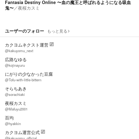
Fantasia Destiny Online 〜血の魔王と呼ばれるようになる吸血
鬼〜
／
夜桜カスミ
ユーザーのフォロー
もっと見る
カクヨムネクスト運営
@kakuyomu_next
広路なゆる
@kojinayuru
にがりの少なかった豆腐
@Tofu-with-little-bittern
そらちあき
@sorachiaki
夜桜カスミ
@Mafuyu2001
百均
@hyakkin
カクヨム運営公式
@kakuyomu_official