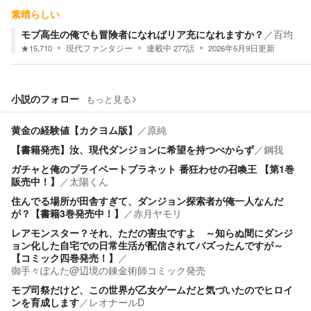
素晴らしい
モブ高生の俺でも冒険者になればリア充になれますか？
／
百均
★
15,710
現代ファンタジー
連載中
277
話
2026年5月9日
更新
小説のフォロー
もっと見る
黄金の経験値【カクヨム版】
／
原純
【書籍発売】汝、現代ダンジョンに希望を持つべからず
／
鋼我
ガチャと俺のプライベートプラネット 番狂わせの召喚王 【第1巻
販売中！】
／
太陽くん
住んでる場所が田舎すぎて、ダンジョン探索者が俺一人なんだ
が？【書籍3巻発売中！】
／
赤月ヤモリ
レアモンスター？それ、ただの害虫ですよ ～知らぬ間にダンジ
ョン化した自宅での日常生活が配信されてバズったんですが～
【コミック四巻発売！】
／
御手々ぽんた@辺境の錬金術師コミック発売
モブ司祭だけど、この世界が乙女ゲームだと気づいたのでヒロイ
ンを育成します
／
レオナールD