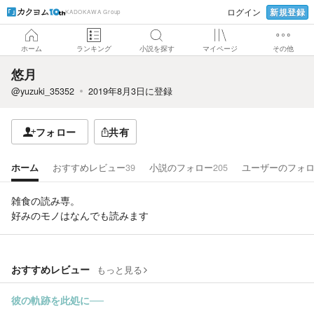
新規登録
ログイン
KADOKAWA Group
ホーム
ランキング
小説を探す
マイページ
その他
悠月
@yuzuki_35352
2019年8月3日
に登録
フォロー
共有
ホーム
おすすめレビュー
39
小説のフォロー
205
ユーザーのフォ
雑食の読み専。
好みのモノはなんでも読みます
おすすめレビュー
もっと見る
彼の軌跡を此処に──