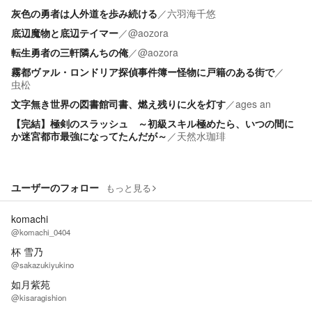
灰色の勇者は人外道を歩み続ける
／
六羽海千悠
底辺魔物と底辺テイマー
／
@aozora
転生勇者の三軒隣んちの俺
／
@aozora
霧都ヴァル・ロンドリア探偵事件簿ー怪物に戸籍のある街で
／
虫松
文字無き世界の図書館司書、燃え残りに火を灯す
／
ages an
【完結】極剣のスラッシュ ～初級スキル極めたら、いつの間に
か迷宮都市最強になってたんだが～
／
天然水珈琲
ユーザーのフォロー
もっと見る
komachi
@komachi_0404
杯 雪乃
@sakazukiyukino
如月紫苑
@kisaragishion