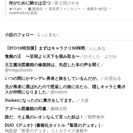
何がために騎士は立つ
／
富士田けやき
★
15,821
書籍化
異世界ファンタジー
連載中
687
話
2026年8月4日
更新
小説のフォロー
もっと見る
【ｶｸｺﾝ10特別賞】まずはキャラクリ50時間
／
ふしあな
隻腕の王 〜至弱より天下を掴み取る〜
／
ひろした よだか
王立魔法図書館の修復師は、失恋した本の声を聞く
／
@megu0xxx0x
いつの間にかヤンデレ勇者と旅をしているんだが。
／
白雲ねる
兄が勇者に選ばれたので恩返しの旅に出たら、隠しキャラと裏ボ
スが仲間になりました
／
@midorii
Vtuberになったのに裏方をしてます。
／
大坂
アズール図書館の司書
／
藤崎次郎
誰だ、そよ風のレオンなんて言った奴は！
／
暇野無学
DUO《デュオ》(書籍化タイトル『誓星のデュオ』)
／
鳩藍@『誓星のデュオ』コミカライズ連載中