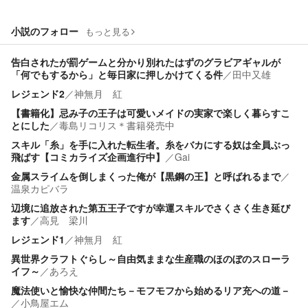
小説のフォロー
もっと見る
告白されたが罰ゲームと分かり別れたはずのグラビアギャルが
「何でもするから」と毎日家に押しかけてくる件
／
田中又雄
レジェンド2
／
神無月 紅
【書籍化】忌み子の王子は可愛いメイドの実家で楽しく暮らすこ
とにした
／
毒島リコリス＊書籍発売中
スキル「糸」を手に入れた転生者。糸をバカにする奴は全員ぶっ
飛ばす【コミカライズ企画進行中】
／
Gai
金属スライムを倒しまくった俺が【黒鋼の王】と呼ばれるまで
／
温泉カピバラ
辺境に追放された第五王子ですが幸運スキルでさくさく生き延び
ます
／
高見 梁川
レジェンド1
／
神無月 紅
異世界クラフトぐらし～自由気ままな生産職のほのぼのスローラ
イフ～
／
あろえ
魔法使いと愉快な仲間たち－モフモフから始めるリア充への道－
／
小鳥屋エム