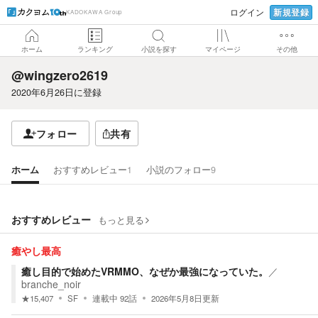
新規登録
ログイン
KADOKAWA Group
ホーム
ランキング
小説を探す
マイページ
その他
@wingzero2619
2020年6月26日
に登録
フォロー
共有
ホーム
おすすめレビュー
1
小説のフォロー
9
おすすめレビュー
もっと見る
癒やし最高
癒し目的で始めたVRMMO、なぜか最強になっていた。
／
branche_noir
★
15,407
SF
連載中
92
話
2026年5月8日
更新