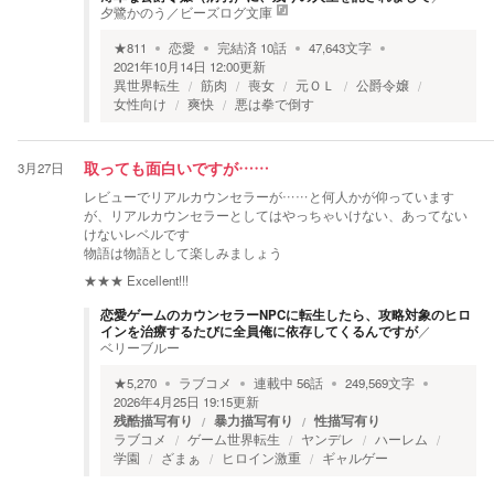
夕鷺かのう
／
ビーズログ文庫
★
811
恋愛
完結済
10
話
47,643
文字
2021年10月14日 12:00
更新
異世界転生
筋肉
喪女
元ＯＬ
公爵令嬢
女性向け
爽快
悪は拳で倒す
3月27日
取っても面白いですが……
レビューでリアルカウンセラーが……と何人かが仰っています
が、リアルカウンセラーとしてはやっちゃいけない、あってない
けないレベルです
物語は物語として楽しみましょう
★★★
Excellent!!!
恋愛ゲームのカウンセラーNPCに転生したら、攻略対象のヒロ
インを治療するたびに全員俺に依存してくるんですが
／
ベリーブルー
★
5,270
ラブコメ
連載中
56
話
249,569
文字
2026年4月25日 19:15
更新
残酷描写有り
暴力描写有り
性描写有り
ラブコメ
ゲーム世界転生
ヤンデレ
ハーレム
学園
ざまぁ
ヒロイン激重
ギャルゲー