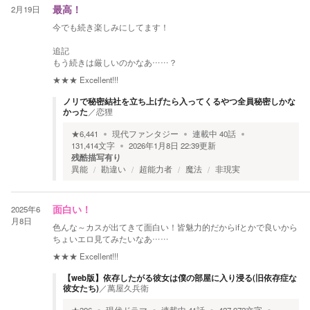
2月19日
最高！
今でも続き楽しみにしてます！
追記
もう続きは厳しいのかなあ……？
★★★
Excellent!!!
ノリで秘密結社を立ち上げたら入ってくるやつ全員秘密しかな
かった
／
恋狸
★
6,441
現代ファンタジー
連載中
40
話
131,414
文字
2026年1月8日 22:39
更新
残酷描写有り
異能
勘違い
超能力者
魔法
非現実
2025年6
面白い！
月8日
色んな～カスが出てきて面白い！皆魅力的だからifとかで良いから
ちょいエロ見てみたいなあ……
★★★
Excellent!!!
【web版】依存したがる彼女は僕の部屋に入り浸る(旧依存症な
彼女たち)
／
萬屋久兵衛