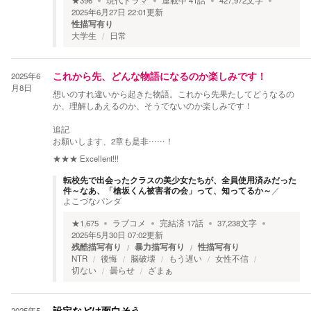
★
396
現代ドラマ
連載中
41
話
427,972
文字
2025年6月27日 22:01
更新
性描写有り
大学生
日常
2025年6
これから先、どんな物語になるのか楽しみです！
月8日
想いのすれ違いから起きた物語。これから先果たしてどうなるの
か、理解しあえるのか、そうでないのか楽しみです！
追記
お願いします、2章も是非……！
★★★
Excellent!!!
転校先で出会ったクラスの美少女たちが、全員使用済みだった
件～なあ、「槍坂くん被害者の会」って、知ってるか～
／
よこづなパンダ
★
1,675
ラブコメ
完結済
17
話
37,238
文字
2025年5月30日 07:02
更新
残酷描写有り
暴力描写有り
性描写有り
NTR
後悔
脳破壊
もう遅い
女性不信
切ない
曇らせ
ざまぁ
2025年5