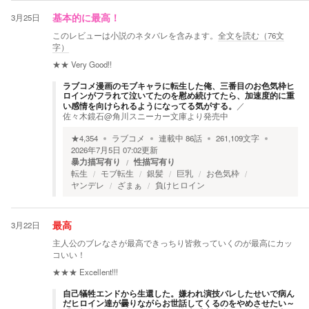
3月25日
基本的に最高！
このレビューは小説のネタバレを含みます。
全文を読む（
76
文
字）
★★
Very Good!!
ラブコメ漫画のモブキャラに転生した俺、三番目のお色気枠ヒ
ロインがフラれて泣いてたのを慰め続けてたら、加速度的に重
い感情を向けられるようになってる気がする。
／
佐々木鏡石@角川スニーカー文庫より発売中
★
4,354
ラブコメ
連載中
86
話
261,109
文字
2026年7月5日 07:02
更新
暴力描写有り
性描写有り
転生
モブ転生
銀髪
巨乳
お色気枠
ヤンデレ
ざまぁ
負けヒロイン
3月22日
最高
主人公のブレなさが最高できっちり皆救っていくのが最高にカッ
コいい！
★★★
Excellent!!!
自己犠牲エンドから生還した。嫌われ演技バレしたせいで病ん
だヒロイン達が曇りながらお世話してくるのをやめさせたい～