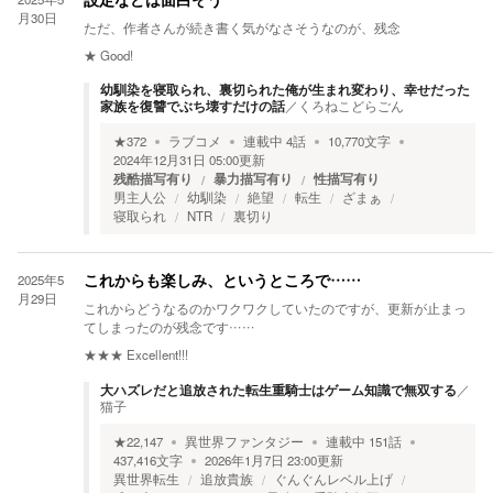
設定などは面白そう
月30日
ただ、作者さんが続き書く気がなさそうなのが、残念
★
Good!
幼馴染を寝取られ、裏切られた俺が生まれ変わり、幸せだった
家族を復讐でぶち壊すだけの話
／
くろねこどらごん
★
372
ラブコメ
連載中
4
話
10,770
文字
2024年12月31日 05:00
更新
残酷描写有り
暴力描写有り
性描写有り
男主人公
幼馴染
絶望
転生
ざまぁ
寝取られ
NTR
裏切り
2025年5
これからも楽しみ、というところで……
月29日
これからどうなるのかワクワクしていたのですが、更新が止まっ
てしまったのが残念です……
★★★
Excellent!!!
大ハズレだと追放された転生重騎士はゲーム知識で無双する
／
猫子
★
22,147
異世界ファンタジー
連載中
151
話
437,416
文字
2026年1月7日 23:00
更新
異世界転生
追放貴族
ぐんぐんレベル上げ