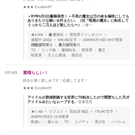
★★★
Excellent!!!
＜R7年5月2日書籍発売！＞不死の魔女は万の命を犠牲にしても
ありきたりな願いを叶えたい。（旧『暗黒の魔女』に転生して
うっかり二万人ほど殺したら〜）
／
春一
★
5,009
書籍化
異世界ファンタジー
連載中
220
話
599,382
文字
2025年6月16日 09:07
更新
残酷描写有り
暴力描写有り
TS
リッチ娘
魔物転生
異世界
魔王
暗黒系
主人公最強
微百合
2月19日
素晴らしい！
続きが凄く楽しみです！応援してます！
★★★
Excellent!!!
アイドルが群雄割拠する世界にTS転生したので闇堕ちした天才
アイドルみたいなムーブする
／
音塚雪見
★
1,160
ラブコメ
完結済
58
話
175,947
文字
2026年3月6日 12:32
更新
勘違い
曇らせ
TS
コメディ
美少女
ハーレム