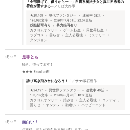
「全部捧げて、償うから……」自責系魔法少女と異世界勇者の
看病が重すぎる～
／
しば犬部隊
★
20,155
現代ファンタジー
連載中
52
話
195,926
文字
2026年7月31日 22:57
更新
残酷描写有り
暴力描写有り
カクヨムオンリー
ゲーム転生
異世界転生
ラブコメ
曇らせ
主人公最強
ミステリー
ダンジョン
3月18日
是非とも
続き、待ってます！
★★★
Excellent!!!
誇り高き踏み台になろう！！
／
サケ/坂石遊作
★
24,197
異世界ファンタジー
連載中
40
話
153,787
文字
2026年5月28日 18:00
更新
カクヨムオンリー
踏み台
主人公最強
コメディ
曇らせ
ヤンデレ
勘違い
ハッピーエンド
3月18日
面白い！
作者様、何とぞ続きをお願い致します……！