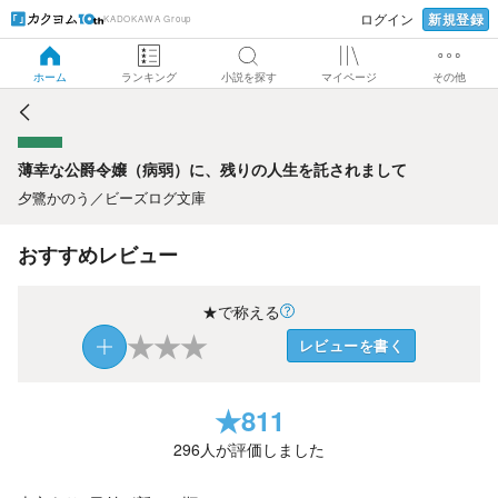
新規登録
ログイン
KADOKAWA Group
薄幸な公爵令嬢（病弱）に、残りの人生を託されまして
ホーム
ランキング
小説を探す
マイページ
その他
薄幸な公爵令嬢（病弱）に、残りの人生を託されまして
夕鷺かのう
／
ビーズログ文庫
おすすめレビュー
★で称える
★
★
★
レビューを書く
★
811
296
人が評価しました