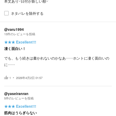
本文あり
日付が新しい順
ネタバレを除外する
@varu1994
13
件の
レビューを投稿
★★★
Excellent!!!
凄く面白い！
でも、もう続きは書かれないのかなあ……ホントに凄く面白いの
に……
1
2026年4月2日 01:57
@yaseiranran
5
件の
レビューを投稿
★★★
Excellent!!!
筋肉はうらぎらない