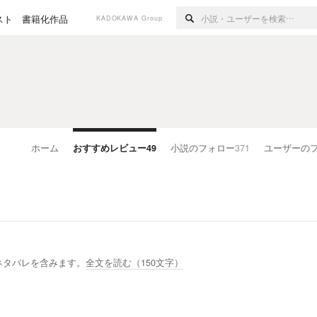
スト
書籍化作品
KADOKAWA Group
ホーム
おすすめレビュー
49
小説のフォロー
371
ユーザーの
た
ネタバレを含みます。
全文を読む（
150
文字）