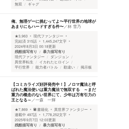
無双
ギャグ
俺、無理ゲーに挑むってよ〜平行世界の地球が
あまりにもハードすぎる件〜
／
杯 雪乃
★
3,963
現代ファンタジー
完結済
315
話
1,445,247
文字
2024年8月3日 00:18
更新
残酷描写有り
暴力描写有り
現代ファンタジー
ダンジョン
異世界転生
イカれたヒロイン
平行世界
能力者バトル
勘違い
掲示板
【コミカライズ好評発売中！】ノロマ魔法と呼
ばれた魔法使いは重力魔法で無双する ～まだ
重力の概念のない世界にて、少年は万有引力の
王となる～
／
一森 一輝
★
7,869
書籍化
異世界ファンタジー
連載中
497
話
1,778,252
文字
2025年9月7日 12:03
更新
残酷描写有り
暴力描写有り