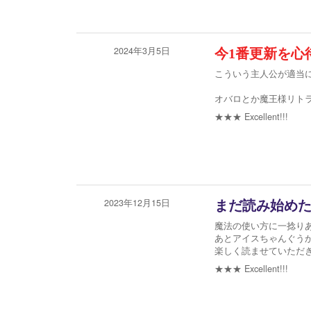
2024年3月5日
今1番更新を心
こういう主人公が適当
オバロとか魔王様リト
★★★
Excellent!!!
2023年12月15日
まだ読み始め
魔法の使い方に一捻り
あとアイスちゃんぐう
楽しく読ませていただ
★★★
Excellent!!!