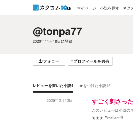
マイページ
小説を探す
ネク
@tonpa77
2020年11月18日
に登録
フォロー
プロフィールを共有
レビューを書いた小説
4
★をつけた小説
45
2025年2月12日
すごく刺さっ
このレビューは小説の
★★★
Excellent!!!