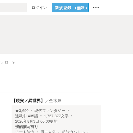
ログイン
新規登録
（無料）
フォロー
9
【現実ノ異世界】
／
金木犀
★
3,690
現代ファンタジー
連載中
435
話
1,757,877
文字
2026年8月3日 00:00
更新
残酷描写有り
チート能力
男主人公
超能力バトル