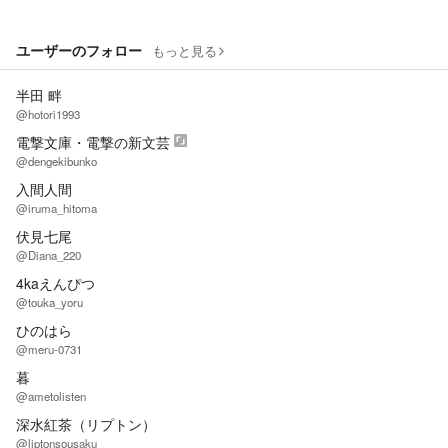
ユーザーのフォロー
もっと見る
半田 畔
@hotori1993
電撃文庫・電撃の新文芸
@dengekibunko
入間人間
@iruma_hitoma
伏見七尾
@Diana_220
4kaえんぴつ
@touka_yoru
ひのはら
@meru-0731
暮
@ametolisten
深水紅茶（リプトン）
@liptonsousaku