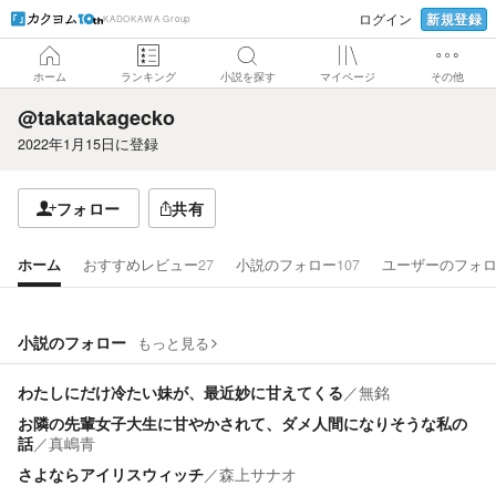
新規登録
ログイン
KADOKAWA Group
ホーム
ランキング
小説を探す
マイページ
その他
@takatakagecko
2022年1月15日
に登録
フォロー
共有
ホーム
おすすめレビュー
27
小説のフォロー
107
ユーザーのフォ
小説のフォロー
もっと見る
わたしにだけ冷たい妹が、最近妙に甘えてくる
／
無銘
お隣の先輩女子大生に甘やかされて、ダメ人間になりそうな私の
話
／
真嶋青
さよならアイリスウィッチ
／
森上サナオ