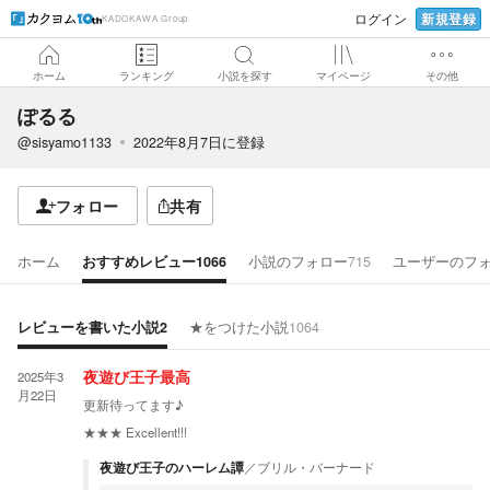
新規登録
ログイン
KADOKAWA Group
ホーム
ランキング
小説を探す
マイページ
その他
ぽるる
@sisyamo1133
2022年8月7日
に登録
フォロー
共有
ホーム
おすすめレビュー
1066
小説のフォロー
715
ユーザーのフ
レビューを書いた小説
2
★をつけた小説
1064
2025年3
夜遊び王子最高
月22日
更新待ってます♪
★★★
Excellent!!!
夜遊び王子のハーレム譚
／
ブリル・バーナード