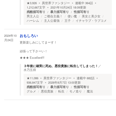
★
3,926
異世界ファンタジー
連載中
364
話
1,212,667
文字
2021年10月24日 18:09
更新
残酷描写有り
暴力描写有り
性描写有り
男主人公
ご都合主義！
使い魔
美女と美少女
ハーレム
主人公最強
王子
イチャラブ・ラブコメ
2024年10
おもしろい
月24日
更新楽しみにしてまーす！
頑張って下さーい！
★★★
Excellent!!!
３年後に確実に死ぬ、悪役貴族に転生してしまった！
／
水乃五得
★
11,086
異世界ファンタジー
連載中
682
話
936,847
文字
2026年8月7日 13:00
更新
残酷描写有り
暴力描写有り
性描写有り
グルメ
悪役貴族
転生
モノ造り
魔法