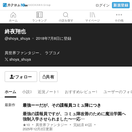
新規登録
ログイン
KADOKAWA Group
ホーム
ランキング
小説を探す
マイページ
その他
終夜翔也
@shoya_shuya
2018年7月8日
に登録
異世界ファンタジー
ラブコメ
shoya_shuya
フォロー
共有
ホーム
小説
3
近況ノート
1
おすすめレビュー
1
ユーザーのフォ
最新作
最強ーーだが、その諜報員コミュ障につき
最強の諜報員ですが、コミュ障改善のために魔法学園へ
強制入学させられました〜一応…
★
10
異世界ファンタジー
完結済
41
話
2025年12月2日
更新