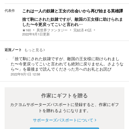
代表作
これは一人の奴隷と王女の出会いから再び始まる英雄譚
捨て駒にされた奴隷ですが、敵国の王女様に助けられま
した〜今更戻ってこいと言われ…
★
160
異世界ファンタジー
完結済
41
話
2022年9月1日
更新
近況ノート
もっと見る
「捨て駒にされた奴隷ですが、敵国の王女様に助けられまし
た〜今更戻ってこいと言われても絶対に戻りません。さような
ら〜」を最後まで読んでくださった方へのお礼とお詫び
2022年9月1日 12:58
作家にギフトを贈る
カクヨムサポーターズパスポートに登録すると、作家にギフ
トを贈れるようになります。
サポーターズパスポートについて