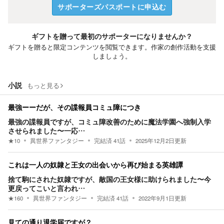
サポーターズパスポートに申込む
ギフトを贈って最初のサポーターになりませんか？
ギフトを贈ると限定コンテンツを閲覧できます。作家の創作活動を支援
しましょう。
小説
もっと見る
最強ーーだが、その諜報員コミュ障につき
最強の諜報員ですが、コミュ障改善のために魔法学園へ強制入学
させられました〜一応…
★
10
異世界ファンタジー
完結済
41
話
2025年12月2日
更新
これは一人の奴隷と王女の出会いから再び始まる英雄譚
捨て駒にされた奴隷ですが、敵国の王女様に助けられました〜今
更戻ってこいと言われ…
★
160
異世界ファンタジー
完結済
41
話
2022年9月1日
更新
見ての通り退学届ですが？