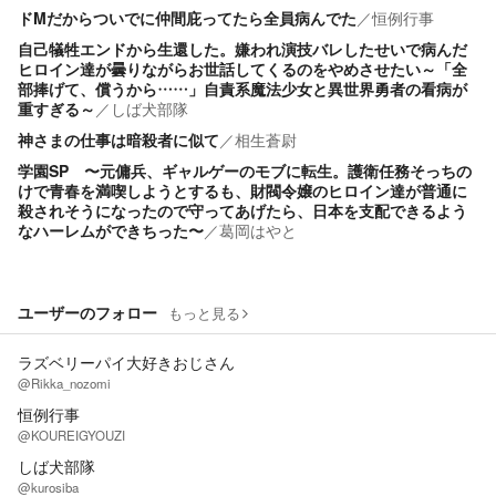
ドMだからついでに仲間庇ってたら全員病んでた
／
恒例行事
自己犠牲エンドから生還した。嫌われ演技バレしたせいで病んだ
ヒロイン達が曇りながらお世話してくるのをやめさせたい～「全
部捧げて、償うから……」自責系魔法少女と異世界勇者の看病が
重すぎる～
／
しば犬部隊
神さまの仕事は暗殺者に似て
／
相生蒼尉
学園SP 〜元傭兵、ギャルゲーのモブに転生。護衛任務そっちの
けで青春を満喫しようとするも、財閥令嬢のヒロイン達が普通に
殺されそうになったので守ってあげたら、日本を支配できるよう
なハーレムができちった〜
／
葛岡はやと
ユーザーのフォロー
もっと見る
ラズベリーパイ大好きおじさん
@Rikka_nozomi
恒例行事
@KOUREIGYOUZI
しば犬部隊
@kurosiba