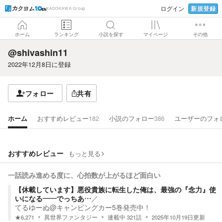
新規登録
ログイン
KADOKAWA Group
ホーム
ランキング
小説を探す
マイページ
その他
@shivashin11
2022年12月8日
に登録
フォロー
共有
ホーム
おすすめレビュー
182
小説のフォロー
386
ユーザーのフォ
おすすめレビュー
もっと見る
一話読み進める度に、心拍数が上がるほど面白い
【休載しています】悪役貴族に転生した俺は、最強の『念力』使
いになる――でっちあ…
／
てるゆーぬ@キャンピングカー5巻発売中！
★
6,271
異世界ファンタジー
連載中
321
話
2025年10月19日
更新