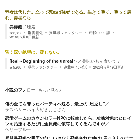
弱者は伏した。立って死ぬは強者である。生きて勝て。勝って戻
れ。勇者なら
異修羅
／
珪素
★
2,817
書籍化
異世界ファンタジー
連載中
113
話
2019年2月8日
更新
昏く深い絶望は、覆せない。
Real～Beginning of the unreal〜
／
美味いもん食いてぇ
★
5,966
現代ファンタジー
連載中
1074
話
2026年5月19日
更新
小説のフォロー
もっと見る
俺の全てを奪ったパーティへ送る、最上の“恩返し”
／
ラズベリーパイ大好きおじさん
恋愛ゲームのカウンセラーNPCに転生したら、攻略対象のヒロイ
ンを治療するたびに全員俺に依存してくるんですが
／
ベリーブルー
異世界召喚〜魔王の前にいきなり召喚された俺は1度っきりのチー