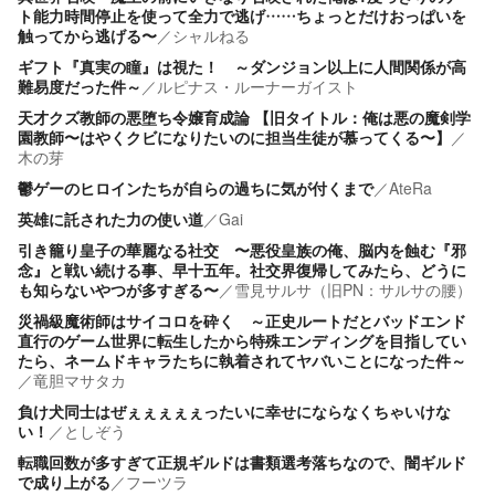
ト能力時間停止を使って全力で逃げ……ちょっとだけおっぱいを
触ってから逃げる〜
／
シャルねる
ギフト『真実の瞳』は視た！ ～ダンジョン以上に人間関係が高
難易度だった件～
／
ルピナス・ルーナーガイスト
天才クズ教師の悪堕ち令嬢育成論 【旧タイトル：俺は悪の魔剣学
園教師〜はやくクビになりたいのに担当生徒が慕ってくる〜】
／
木の芽
鬱ゲーのヒロインたちが自らの過ちに気が付くまで
／
AteRa
英雄に託された力の使い道
／
Gai
引き籠り皇子の華麗なる社交 〜悪役皇族の俺、脳内を蝕む『邪
念』と戦い続ける事、早十五年。社交界復帰してみたら、どうに
も知らないやつが多すぎる〜
／
雪見サルサ（旧PN：サルサの腰）
災禍級魔術師はサイコロを砕く ～正史ルートだとバッドエンド
直行のゲーム世界に転生したから特殊エンディングを目指してい
たら、ネームドキャラたちに執着されてヤバいことになった件～
／
竜胆マサタカ
負け犬同士はぜぇぇぇぇぇったいに幸せにならなくちゃいけな
い！
／
としぞう
転職回数が多すぎて正規ギルドは書類選考落ちなので、闇ギルド
で成り上がる
／
フーツラ