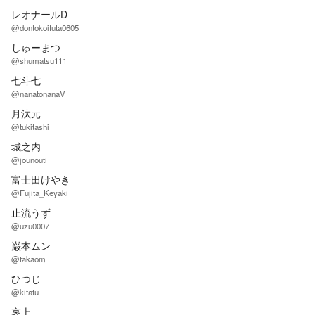
レオナールD
@dontokoifuta0605
しゅーまつ
@shumatsu111
七斗七
@nanatonanaV
月汰元
@tukitashi
城之内
@jounouti
富士田けやき
@Fujita_Keyaki
止流うず
@uzu0007
巌本ムン
@takaom
ひつじ
@kitatu
哀上