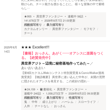
助けられ、チート能力を授かることに。 様々な冒険の中で素晴
らし…
★
955
異世界ファンタジー
連載中
56
話
141,678
文字
2026年8月7日 21:00
更新
残酷描写有り
暴力描写有り
カクヨムオンリー
異世界ファンタジー
モフモフ
チート
★★★
Excellent!!!
2025年8月
14日
【書籍】おっさん、あがく――オアシスに楽園をつく
る。【絶賛発売中】
異世界アジト～辺境に秘密基地作ってみた～
／
あいおいあおい
【第9回カクヨムWebコンテスト特別賞受賞＆ComicWalker漫画
賞受賞】 【物語概要】 異世界に迷い込んだ中年が、未開の荒野
に隠されたオアシスを発見する。 この絶好の隠れ…
★
24,159
書籍化
異世界ファンタジー
連載中
240
話
1,058,273
文字
2026年8月2日 09:30
更新
残酷描写有り
暴力描写有り
性描写有り
鬼
中年
成り上がり
ハーレム
スローライフ
人外
チートなし
おっさん