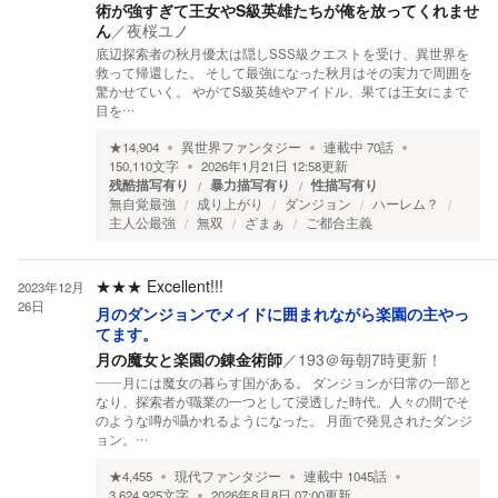
術が強すぎて王女やS級英雄たちが俺を放ってくれませ
ん
／
夜桜ユノ
底辺探索者の秋月優太は隠しSSS級クエストを受け、異世界を
救って帰還した。 そして最強になった秋月はその実力で周囲を
驚かせていく。 やがてS級英雄やアイドル、果ては王女にまで
目を…
★
14,904
異世界ファンタジー
連載中
70
話
150,110
文字
2026年1月21日 12:58
更新
残酷描写有り
暴力描写有り
性描写有り
無自覚最強
成り上がり
ダンジョン
ハーレム？
主人公最強
無双
ざまぁ
ご都合主義
★★★
Excellent!!!
2023年12月
26日
月のダンジョンでメイドに囲まれながら楽園の主やっ
てます。
月の魔女と楽園の錬金術師
／
193＠毎朝7時更新！
――月には魔女の暮らす国がある。 ダンジョンが日常の一部と
なり、探索者が職業の一つとして浸透した時代。人々の間でそ
のような噂が囁かれるようになった。 月面で発見されたダンジ
ョン。…
★
4,455
現代ファンタジー
連載中
1045
話
3,624,925
文字
2026年8月8日 07:00
更新