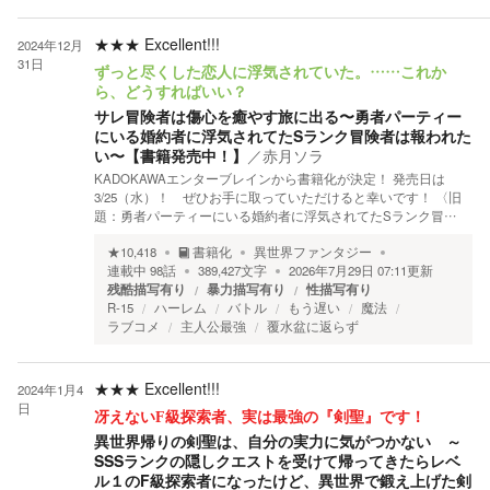
★★★
Excellent!!!
2024年12月
31日
ずっと尽くした恋人に浮気されていた。……これか
ら、どうすればいい？
サレ冒険者は傷心を癒やす旅に出る〜勇者パーティー
にいる婚約者に浮気されてたSランク冒険者は報われた
い〜【書籍発売中！】
／
赤月ソラ
KADOKAWAエンターブレインから書籍化が決定！ 発売日は
3/25（水）！ ぜひお手に取っていただけると幸いです！ 〈旧
題：勇者パーティーにいる婚約者に浮気されてたSランク冒…
★
10,418
書籍化
異世界ファンタジー
連載中
98
話
389,427
文字
2026年7月29日 07:11
更新
残酷描写有り
暴力描写有り
性描写有り
R-15
ハーレム
バトル
もう遅い
魔法
ラブコメ
主人公最強
覆水盆に返らず
★★★
Excellent!!!
2024年1月4
日
冴えないF級探索者、実は最強の『剣聖』です！
異世界帰りの剣聖は、自分の実力に気がつかない ～
SSSランクの隠しクエストを受けて帰ってきたらレベ
ル１のF級探索者になったけど、異世界で鍛え上げた剣