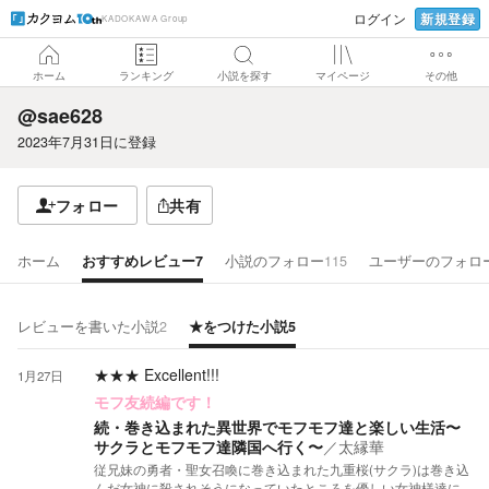
新規登録
ログイン
KADOKAWA Group
ホーム
ランキング
小説を探す
マイページ
その他
@sae628
2023年7月31日
に登録
フォロー
共有
ホーム
おすすめレビュー
7
小説のフォロー
115
ユーザーのフォロ
レビューを書いた小説
2
★をつけた小説
5
★★★
Excellent!!!
1月27日
モフ友続編です！
続・巻き込まれた異世界でモフモフ達と楽しい生活〜
サクラとモフモフ達隣国へ行く〜
／
太縁華
従兄妹の勇者・聖女召喚に巻き込まれた九重桜(サクラ)は巻き込
んだ女神に殺されそうになっていたところを優しい女神様達に