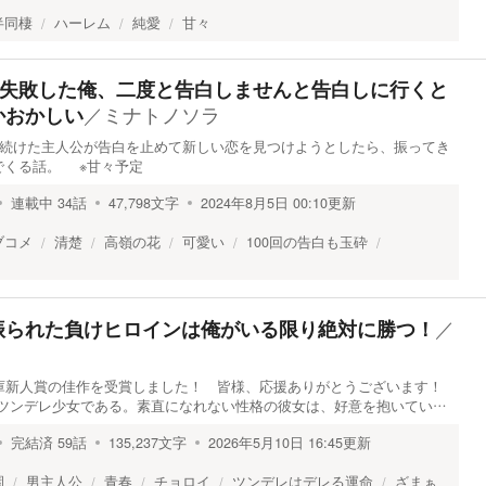
半同棲
ハーレム
純愛
甘々
を失敗した俺、二度と告白しませんと告白しに行くと
／
ミナトノソラ
かおかしい
れ続けた主人公が告白を止めて新しい恋を見つけようとしたら、振ってき
でくる話。 ※甘々予定
連載中
34
話
47,798
文字
2024年8月5日 00:10
更新
ブコメ
清楚
高嶺の花
可愛い
100回の告白も玉砕
／
振られた負けヒロインは俺がいる限り絶対に勝つ！
文庫新人賞の佳作を受賞しました！ 皆様、応援ありがとうございます！
ンデレ少女である。素直になれない性格の彼女は、好意を抱いてい…
完結済
59
話
135,237
文字
2026年5月10日 16:45
更新
園
男主人公
青春
チョロイ
ツンデレはデレる運命
ざまぁ