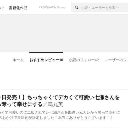
スト
書籍化作品
KADOKAWA Group
ホーム
おすすめレビュー
10
小説のフォロー
42
ユーザーのフ
０日発売！】ちっちゃくてデカくて可愛い七瀬さんを
／
烏丸英
ら奪って幸せにする
カくて可愛いのに二股されてた七瀬さんを勘違い元カレから奪って幸せに
援のおかげで書籍化が決定しました！本当にありがとうございます！】