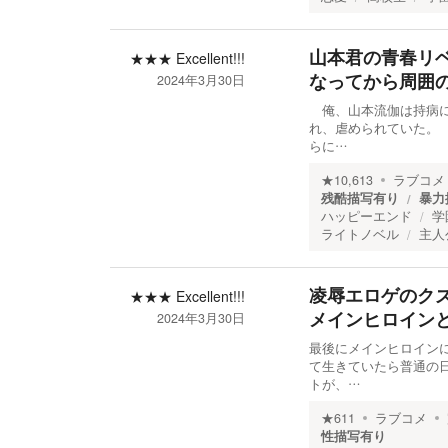
山本君の青春リ
★★★
Excellent!!!
なってから周囲
2024年3月30日
俺、山本流伽は持病に
れ、虐められていた。
らに…
★
10,613
ラブコメ
残酷描写有り
暴力
ハッピーエンド
学
ライトノベル
主人
凌辱エロゲのク
★★★
Excellent!!!
メインヒロイン
2024年3月30日
最後にメインヒロイン
て生きていたら普通の
トが、…
★
611
ラブコメ
性描写有り