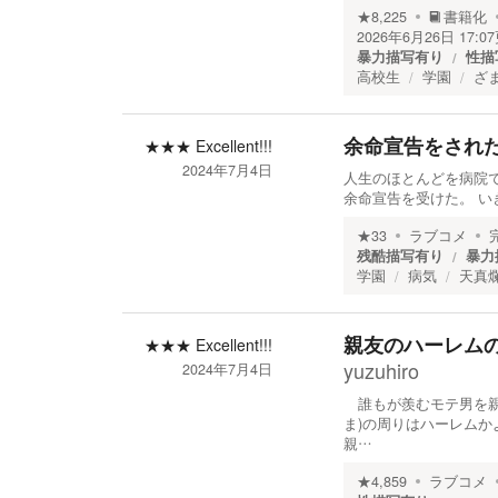
★
8,225
書籍化
2026年6月26日 17:07
暴力描写有り
性描
高校生
学園
ざ
余命宣告をされ
★★★
Excellent!!!
2024年7月4日
人生のほとんどを病院で
余命宣告を受けた。 い
★
33
ラブコメ
残酷描写有り
暴力
学園
病気
天真
親友のハーレム
★★★
Excellent!!!
yuzuhiro
2024年7月4日
誰もが羨むモテ男を親友
ま)の周りはハーレム
親…
★
4,859
ラブコメ