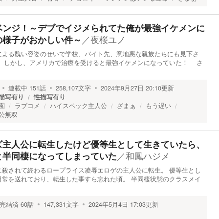
ベンジ！～デブでイジメられてた俺が最強イケメンに
／
夜桜ユノ
の様子がおかしい件～
よる醜い容姿のせいで学校、バイト先、意地悪な親族たちにも見下さ
 しかし、アメリカで治療を受けると最強イケメンになっていた！ さ
連載中
151
話
258,107
文字
2024年9月27日 20:10
更新
描写有り
性描写有り
園
ラブコメ
ハイスペック主人公
ざまぁ
もう遅い
公無双
ズ主人公に転生したけど優等生として生きていたら、
／
和鳳ハジメ
と半同棲になってしまっていた
に殺されて終わるロープライス凌辱エロゲの主人公に転生。 優等生とし
日常を送れており、転生した事すら忘れた頃。 半同棲状態のクラスメイ
完結済
60
話
147,331
文字
2024年5月4日 17:03
更新