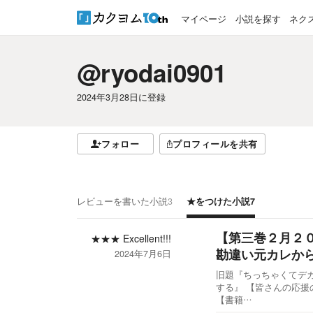
マイページ
小説を探す
ネク
@ryodai0901
2024年3月28日
に登録
フォロー
プロフィールを共有
レビューを書いた小説
3
★をつけた小説
7
【第三巻２月２
★★★
Excellent!!!
勘違い元カレか
2024年7月6日
旧題『ちっちゃくてデ
する』 【皆さんの応
【書籍…