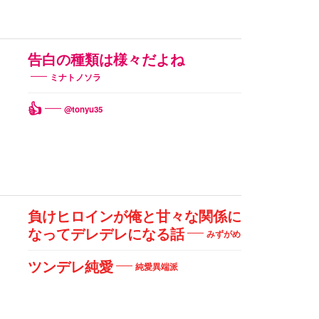
告白の種類は様々だよね
ミナトノソラ
👍
@tonyu35
負けヒロインが俺と甘々な関係に
なってデレデレになる話
みずがめ
ツンデレ純愛
純愛異端派