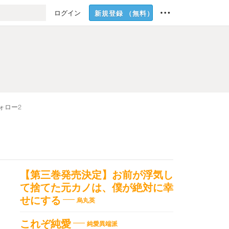
ログイン
新規登録
（無料）
ォロー
2
【第三巻発売決定】お前が浮気し
て捨てた元カノは、僕が絶対に幸
せにする
烏丸英
これぞ純愛
純愛異端派