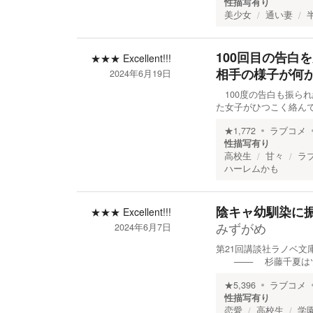
性描写有り
美少女
通い妻
100回目の告白
★★★
Excellent!!!
相手の様子が何
2024年6月19日
100度の告白も振ら
た女子がひつこく絡ん
★
1,772
ラブコメ
性描写有り
高校生
甘々
ラ
ハーレムかも
陰キャ幼馴染に
★★★
Excellent!!!
みずがめ
2024年6月7日
第21回講談社ラノベ
─── 杉藤千夏はツ
★
5,396
ラブコメ
性描写有り
恋愛
高校生
学