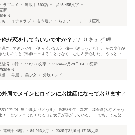
ラブコメ
連載中
580
話
1,245,455
文字
更新
写有り
まぁ
イチャラブ
もう遅い
ちょいエロ
ロリ巨乳
／
とりあえず 鳴
た俺が恋をしてもいいですか？
過ごしてきた少年、伊南《いなみ》 強一《きょういち》。 その少年が
きなりのことで動揺……することはなく、むしろ安心した。 やっと…
完結済
30
話
112,258
文字
2024年7月29日 04:00
更新
描写有り
爛漫
卑屈
美少女
分岐エンド
／
の外周でメインヒロインにお世話になっております
に持つ伊里斗真(いりとうま)、高校2年生。親友、溱蒼眞(みなとそう
かよ！ とツッコミたくなるほど女子が群がっている。 でも、そんな
連載中
48
話
89,963
文字
2025年2月9日 17:38
更新